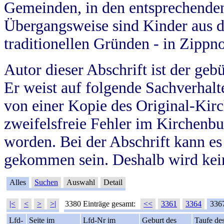
Gemeinden, in den entsprechende
Übergangsweise sind Kinder aus 
traditionellen Gründen - in Zippn
Autor dieser Abschrift ist der geb
Er weist auf folgende Sachverhalte
von einer Kopie des Original-Kirc
zweifelsfreie Fehler im Kirchenbuc
worden. Bei der Abschrift kann e
gekommen sein. Deshalb wird kein
Alles
Suchen
Auswahl
Detail
|<
<
>
>|
3380 Einträge gesamt:
<<
3361
3364
336
Lfd-
Seite im
Lfd-Nr im
Geburt des
Taufe de