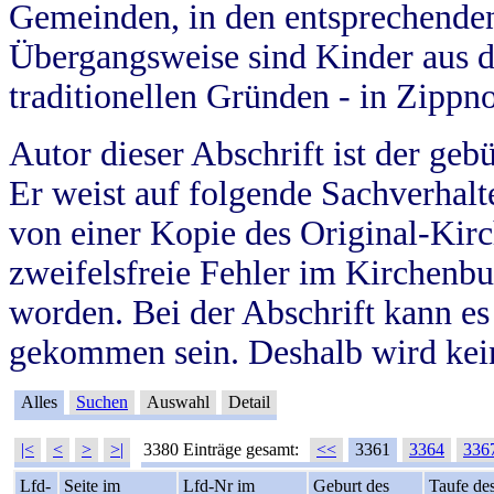
Gemeinden, in den entsprechende
Übergangsweise sind Kinder aus 
traditionellen Gründen - in Zippn
Autor dieser Abschrift ist der geb
Er weist auf folgende Sachverhalte
von einer Kopie des Original-Kirc
zweifelsfreie Fehler im Kirchenbuc
worden. Bei der Abschrift kann e
gekommen sein. Deshalb wird kein
Alles
Suchen
Auswahl
Detail
|<
<
>
>|
3380 Einträge gesamt:
<<
3361
3364
336
Lfd-
Seite im
Lfd-Nr im
Geburt des
Taufe de