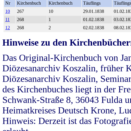
Nr
Kirchenbuch
Kirchenbuch
Täuflings
Täufling
10
267
10
29.01.1838
01.02.18
11
268
1
01.02.1838
03.02.18
12
268
2
02.02.1838
08.02.18
Hinweise zu den Kirchenbücher
Das Original-Kirchenbuch von Jan
Diözesanarchiv Koszalin, früher Kö
Diözesanarchiv Koszalin, Seminar
des Kirchenbuches liegt in der Fr
Schwank-Straße 8, 36043 Fulda u
Heimatkreises Deutsch Krone, Lu
Hinweis: Derzeit ist das Fotograf