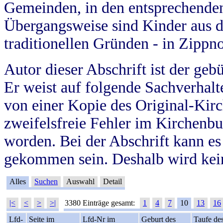
Gemeinden, in den entsprechende
Übergangsweise sind Kinder aus 
traditionellen Gründen - in Zippn
Autor dieser Abschrift ist der geb
Er weist auf folgende Sachverhalte
von einer Kopie des Original-Kirc
zweifelsfreie Fehler im Kirchenbuc
worden. Bei der Abschrift kann e
gekommen sein. Deshalb wird kein
Alles
Suchen
Auswahl
Detail
|<
<
>
>|
3380 Einträge gesamt:
1
4
7
10
13
16
Lfd-
Seite im
Lfd-Nr im
Geburt des
Taufe de