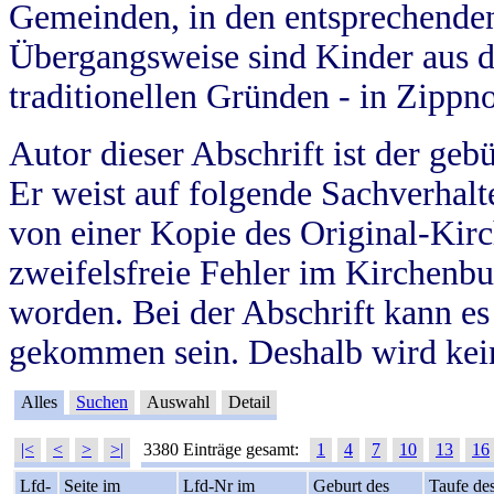
Gemeinden, in den entsprechende
Übergangsweise sind Kinder aus 
traditionellen Gründen - in Zippn
Autor dieser Abschrift ist der geb
Er weist auf folgende Sachverhalte
von einer Kopie des Original-Kirc
zweifelsfreie Fehler im Kirchenbuc
worden. Bei der Abschrift kann e
gekommen sein. Deshalb wird kein
Alles
Suchen
Auswahl
Detail
|<
<
>
>|
3380 Einträge gesamt:
1
4
7
10
13
16
Lfd-
Seite im
Lfd-Nr im
Geburt des
Taufe de