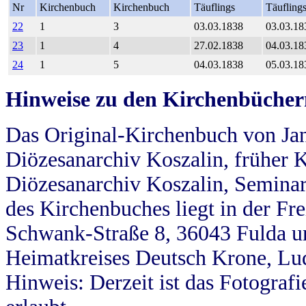
Nr
Kirchenbuch
Kirchenbuch
Täuflings
Täufling
22
1
3
03.03.1838
03.03.18
23
1
4
27.02.1838
04.03.18
24
1
5
04.03.1838
05.03.18
Hinweise zu den Kirchenbücher
Das Original-Kirchenbuch von Jan
Diözesanarchiv Koszalin, früher Kö
Diözesanarchiv Koszalin, Seminar
des Kirchenbuches liegt in der Fr
Schwank-Straße 8, 36043 Fulda u
Heimatkreises Deutsch Krone, Lu
Hinweis: Derzeit ist das Fotograf