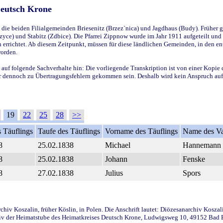
Deutsch Krone
ie beiden Filialgemeinden Briesenitz (Brzez`nica) und Jagdhaus (Budy). Früher g
yce) und Stabitz (Zdbice). Die Pfarrei Zippnow wurde im Jahr 1911 aufgeteilt und e
en errichtet. Ab diesem Zeitpunkt, müssen für diese ländlichen Gemeinden, in den
worden.
 auf folgende Sachverhalte hin: Die vorliegende Transkription ist von einer Kopie 
aber dennoch zu Übertragungsfehlern gekommen sein. Deshalb wird kein Anspruch auf 
19
22
25
28
>>
 Täuflings
Taufe des Täuflings
Vorname des Täuflings
Name des Va
8
25.02.1838
Michael
Hannemann
8
25.02.1838
Johann
Fenske
8
27.02.1838
Julius
Spors
iv Koszalin, früher Köslin, in Polen. Die Anschrift lautet: Diözesanarchiv Koszal
v der Heimatstube des Heimatkreises Deutsch Krone, Ludwigsweg 10, 49152 Bad Ess