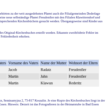
ehörten zu der weit ausgedehnten Pfarrei auch die Filialgemeinden Doderlage
ine neue selbständige Pfarrei Freudenfier mit den Filialen Klawittersdorf und
 entsprechenden Kirchenbüchern gesucht werden. Übergangsweise sind Kinder aus
des Original-Kirchenbuches erstellt worden. Erkannte zweifelsfreie Fehler im
Fehlerfreiheit erhoben.
ters
Vorname des Vaters
Name der Mutter
Wohnort der Eltern
Jacob
Radatz
Freudenfier
Martin
Jahn
Freudenfier
Martin
Klawun
Rederitz
in, Seminarryjna 2, 75-817 Koszalin. Je eine Kopie des Kirchenbuches liegt in der
en. Hinweis: Derzeit ist das Fotografieren in der Heimatstube in Bad Essen