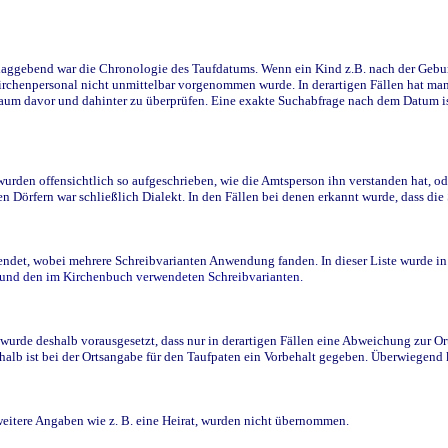
ggebend war die Chronologie des Taufdatums. Wenn ein Kind z.B. nach der Geburt 
rchenpersonal nicht unmittelbar vorgenommen wurde. In derartigen Fällen hat man d
raum davor und dahinter zu überprüfen. Eine exakte Suchabfrage nach dem Datum i
den offensichtlich so aufgeschrieben, wie die Amtsperson ihn verstanden hat, ode
n Dörfern war schließlich Dialekt. In den Fällen bei denen erkannt wurde, dass di
t, wobei mehrere Schreibvarianten Anwendung fanden. In dieser Liste wurde in de
n und den im Kirchenbuch verwendeten Schreibvarianten.
wurde deshalb vorausgesetzt, dass nur in derartigen Fällen eine Abweichung zur O
eshalb ist bei der Ortsangabe für den Taufpaten ein Vorbehalt gegeben. Überwiegen
weitere Angaben wie z. B. eine Heirat, wurden nicht übernommen.