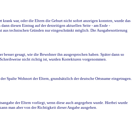
krank war, oder die Eltern die Geburt nicht sofort anzeigen konnten, wurde das
ann diesen Eintrag auf der derzeitigen aktuellen Seite - am Ende -
st aus technischen Gründen nur eingeschränkt möglich. Die Ausgabesortierung
r besser gesagt, wie die Bewohner ihn ausgesprochen haben. Später dann so
e Schreibweise nicht richtig ist, wurden Korrekturen vorgenommen.
r Spalte Wohnort der Eltern, grundsätzlich der deutsche Ortsname eingetragen.
rtsangabe der Eltern vorliegt, wenn diese auch angegeben wurde. Hierbei wurde
d kann man aber von der Richtigkeit dieser Angabe ausgehen.