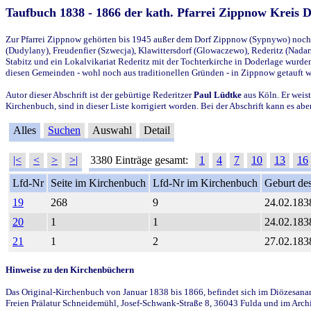
Taufbuch 1838 - 1866 der kath. Pfarrei Zippnow Kreis 
Zur Pfarrei Zippnow gehörten bis 1945 außer dem Dorf Zippnow (Sypnywo) noch d
(Dudylany), Freudenfier (Szwecja), Klawittersdorf (Glowaczewo), Rederitz (Nadarz
Stabitz und ein Lokalvikariat Rederitz mit der Tochterkirche in Doderlage wurd
diesen Gemeinden - wohl noch aus traditionellen Gründen - in Zippnow getauft 
Autor dieser Abschrift ist der gebürtige Rederitzer
Paul Lüdtke
aus Köln. Er weist
Kirchenbuch, sind in dieser Liste korrigiert worden. Bei der Abschrift kann es 
Alles
Suchen
Auswahl
Detail
|<
<
>
>|
3380 Einträge gesamt:
1
4
7
10
13
16
Lfd-Nr
Seite im Kirchenbuch
Lfd-Nr im Kirchenbuch
Geburt des
19
268
9
24.02.183
20
1
1
24.02.183
21
1
2
27.02.183
Hinweise zu den Kirchenbüchern
Das Original-Kirchenbuch von Januar 1838 bis 1866, befindet sich im Diözesanarch
Freien Prälatur Schneidemühl, Josef-Schwank-Straße 8, 36043 Fulda und im Archi