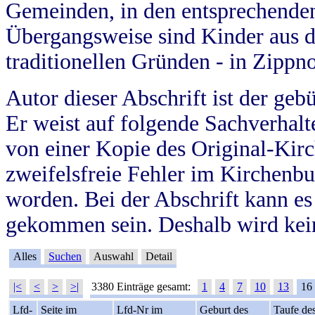
Gemeinden, in den entsprechende
Übergangsweise sind Kinder aus 
traditionellen Gründen - in Zippn
Autor dieser Abschrift ist der geb
Er weist auf folgende Sachverhalte
von einer Kopie des Original-Kirc
zweifelsfreie Fehler im Kirchenbuc
worden. Bei der Abschrift kann e
gekommen sein. Deshalb wird kein
Alles
Suchen
Auswahl
Detail
|<
<
>
>|
3380 Einträge gesamt:
1
4
7
10
13
16
Lfd-
Seite im
Lfd-Nr im
Geburt des
Taufe de