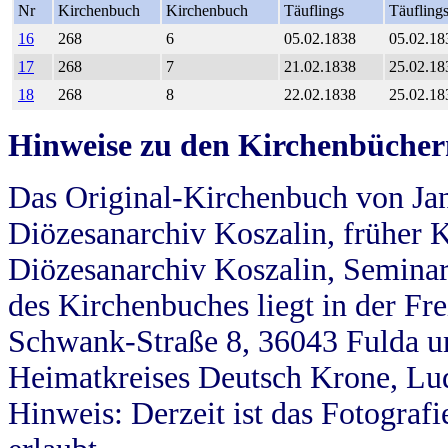
Nr
Kirchenbuch
Kirchenbuch
Täuflings
Täufling
16
268
6
05.02.1838
05.02.18
17
268
7
21.02.1838
25.02.18
18
268
8
22.02.1838
25.02.18
Hinweise zu den Kirchenbücher
Das Original-Kirchenbuch von Jan
Diözesanarchiv Koszalin, früher Kö
Diözesanarchiv Koszalin, Seminar
des Kirchenbuches liegt in der Fr
Schwank-Straße 8, 36043 Fulda u
Heimatkreises Deutsch Krone, Lu
Hinweis: Derzeit ist das Fotograf