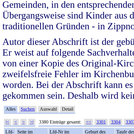
Gemeinden, in den entsprechende
Übergangsweise sind Kinder aus 
traditionellen Gründen - in Zippn
Autor dieser Abschrift ist der geb
Er weist auf folgende Sachverhalte
von einer Kopie des Original-Kirc
zweifelsfreie Fehler im Kirchenbuc
worden. Bei der Abschrift kann e
gekommen sein. Deshalb wird kein
Alles
Suchen
Auswahl
Detail
|<
<
>
>|
3380 Einträge gesamt:
<<
3301
3304
330
Lfd-
Seite im
Lfd-Nr im
Geburt des
Taufe de