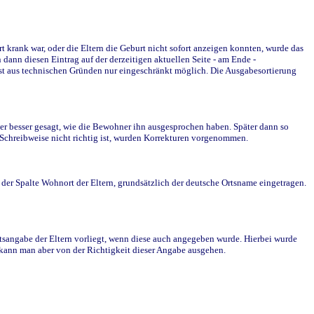
krank war, oder die Eltern die Geburt nicht sofort anzeigen konnten, wurde das
ann diesen Eintrag auf der derzeitigen aktuellen Seite - am Ende -
st aus technischen Gründen nur eingeschränkt möglich. Die Ausgabesortierung
r besser gesagt, wie die Bewohner ihn ausgesprochen haben. Später dann so
e Schreibweise nicht richtig ist, wurden Korrekturen vorgenommen.
r Spalte Wohnort der Eltern, grundsätzlich der deutsche Ortsname eingetragen.
rtsangabe der Eltern vorliegt, wenn diese auch angegeben wurde. Hierbei wurde
d kann man aber von der Richtigkeit dieser Angabe ausgehen.