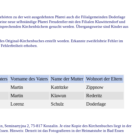
ehörten zu der weit ausgedehnten Pfarrei auch die Filialgemeinden Doderlage
ine neue selbständige Pfarrei Freudenfier mit den Filialen Klawittersdorf und
 entsprechenden Kirchenbüchern gesucht werden. Übergangsweise sind Kinder aus
des Original-Kirchenbuches erstellt worden. Erkannte zweifelsfreie Fehler im
Fehlerfreiheit erhoben.
ters
Vorname des Vaters
Name der Mutter
Wohnort der Eltern
Martin
Katritzke
Zippnow
Martin
Klawun
Rederitz
Lorenz
Schulz
Doderlage
in, Seminarryjna 2, 75-817 Koszalin. Je eine Kopie des Kirchenbuches liegt in der
en. Hinweis: Derzeit ist das Fotografieren in der Heimatstube in Bad Essen