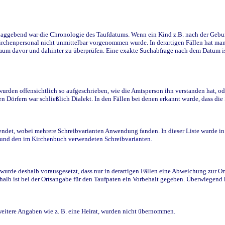
ggebend war die Chronologie des Taufdatums. Wenn ein Kind z.B. nach der Geburt 
rchenpersonal nicht unmittelbar vorgenommen wurde. In derartigen Fällen hat man d
raum davor und dahinter zu überprüfen. Eine exakte Suchabfrage nach dem Datum i
den offensichtlich so aufgeschrieben, wie die Amtsperson ihn verstanden hat, ode
n Dörfern war schließlich Dialekt. In den Fällen bei denen erkannt wurde, dass di
t, wobei mehrere Schreibvarianten Anwendung fanden. In dieser Liste wurde in de
n und den im Kirchenbuch verwendeten Schreibvarianten.
wurde deshalb vorausgesetzt, dass nur in derartigen Fällen eine Abweichung zur O
eshalb ist bei der Ortsangabe für den Taufpaten ein Vorbehalt gegeben. Überwiegen
weitere Angaben wie z. B. eine Heirat, wurden nicht übernommen.