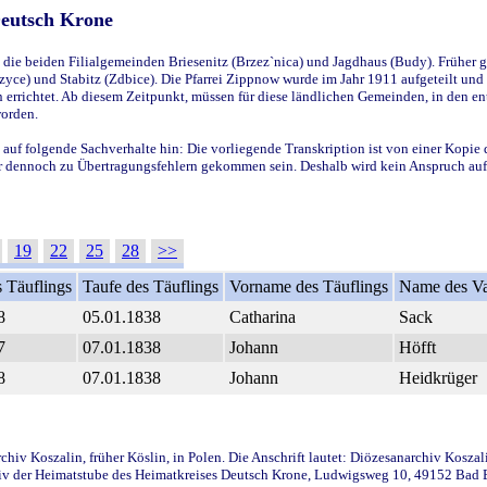
Deutsch Krone
ie beiden Filialgemeinden Briesenitz (Brzez`nica) und Jagdhaus (Budy). Früher g
yce) und Stabitz (Zdbice). Die Pfarrei Zippnow wurde im Jahr 1911 aufgeteilt und e
en errichtet. Ab diesem Zeitpunkt, müssen für diese ländlichen Gemeinden, in den
worden.
 auf folgende Sachverhalte hin: Die vorliegende Transkription ist von einer Kopie 
aber dennoch zu Übertragungsfehlern gekommen sein. Deshalb wird kein Anspruch auf 
19
22
25
28
>>
 Täuflings
Taufe des Täuflings
Vorname des Täuflings
Name des Va
8
05.01.1838
Catharina
Sack
7
07.01.1838
Johann
Höfft
8
07.01.1838
Johann
Heidkrüger
iv Koszalin, früher Köslin, in Polen. Die Anschrift lautet: Diözesanarchiv Koszal
v der Heimatstube des Heimatkreises Deutsch Krone, Ludwigsweg 10, 49152 Bad Ess