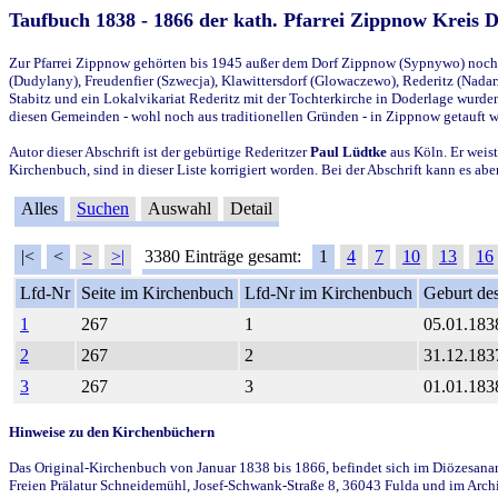
Taufbuch 1838 - 1866 der kath. Pfarrei Zippnow Kreis 
Zur Pfarrei Zippnow gehörten bis 1945 außer dem Dorf Zippnow (Sypnywo) noch d
(Dudylany), Freudenfier (Szwecja), Klawittersdorf (Glowaczewo), Rederitz (Nadarz
Stabitz und ein Lokalvikariat Rederitz mit der Tochterkirche in Doderlage wurd
diesen Gemeinden - wohl noch aus traditionellen Gründen - in Zippnow getauft 
Autor dieser Abschrift ist der gebürtige Rederitzer
Paul Lüdtke
aus Köln. Er weist
Kirchenbuch, sind in dieser Liste korrigiert worden. Bei der Abschrift kann es 
Alles
Suchen
Auswahl
Detail
|<
<
>
>|
3380 Einträge gesamt:
1
4
7
10
13
16
Lfd-Nr
Seite im Kirchenbuch
Lfd-Nr im Kirchenbuch
Geburt des
1
267
1
05.01.183
2
267
2
31.12.183
3
267
3
01.01.183
Hinweise zu den Kirchenbüchern
Das Original-Kirchenbuch von Januar 1838 bis 1866, befindet sich im Diözesanarch
Freien Prälatur Schneidemühl, Josef-Schwank-Straße 8, 36043 Fulda und im Archi