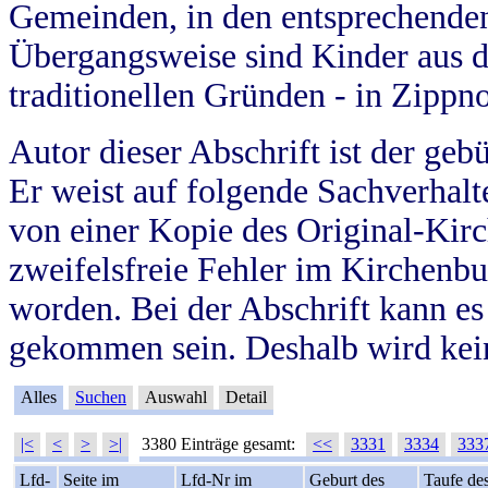
Gemeinden, in den entsprechende
Übergangsweise sind Kinder aus 
traditionellen Gründen - in Zippn
Autor dieser Abschrift ist der geb
Er weist auf folgende Sachverhalte
von einer Kopie des Original-Kirc
zweifelsfreie Fehler im Kirchenbuc
worden. Bei der Abschrift kann e
gekommen sein. Deshalb wird kein
Alles
Suchen
Auswahl
Detail
|<
<
>
>|
3380 Einträge gesamt:
<<
3331
3334
333
Lfd-
Seite im
Lfd-Nr im
Geburt des
Taufe de