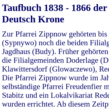
Taufbuch 1838 - 1866 der
Deutsch Krone
Zur Pfarrei Zippnow gehörten bi
(Sypnywo) noch die beiden Filial
Jagdhaus (Budy). Früher gehörten 
die Filialgemeinden Doderlage (D
Klawittersdorf (Glowaczewo), Red
Die Pfarrei Zippnow wurde im Jah
selbständige Pfarrei Freudenfier m
Stabitz und ein Lokalvikariat Red
wurden errichtet. Ab diesem Zeitp