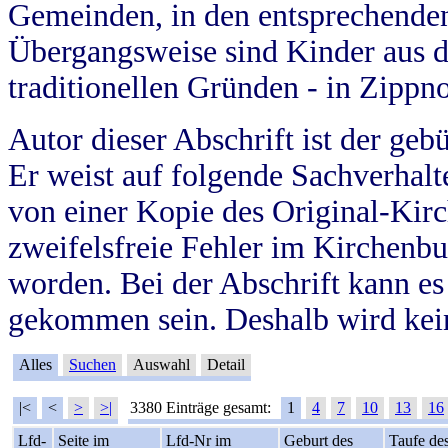
Gemeinden, in den entsprechende
Übergangsweise sind Kinder aus 
traditionellen Gründen - in Zippn
Autor dieser Abschrift ist der geb
Er weist auf folgende Sachverhalte
von einer Kopie des Original-Kirc
zweifelsfreie Fehler im Kirchenbuc
worden. Bei der Abschrift kann e
gekommen sein. Deshalb wird kein
Alles
Suchen
Auswahl
Detail
|<
<
>
>|
3380 Einträge gesamt:
1
4
7
10
13
16
Lfd-
Seite im
Lfd-Nr im
Geburt des
Taufe de