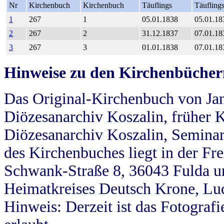
Nr
Kirchenbuch
Kirchenbuch
Täuflings
Täufling
1
267
1
05.01.1838
05.01.18
2
267
2
31.12.1837
07.01.18
3
267
3
01.01.1838
07.01.18
Hinweise zu den Kirchenbücher
Das Original-Kirchenbuch von Jan
Diözesanarchiv Koszalin, früher Kö
Diözesanarchiv Koszalin, Seminar
des Kirchenbuches liegt in der Fr
Schwank-Straße 8, 36043 Fulda u
Heimatkreises Deutsch Krone, Lu
Hinweis: Derzeit ist das Fotograf