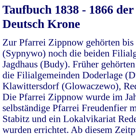
Taufbuch 1838 - 1866 der
Deutsch Krone
Zur Pfarrei Zippnow gehörten bi
(Sypnywo) noch die beiden Filial
Jagdhaus (Budy). Früher gehörten 
die Filialgemeinden Doderlage (D
Klawittersdorf (Glowaczewo), Red
Die Pfarrei Zippnow wurde im Jah
selbständige Pfarrei Freudenfier m
Stabitz und ein Lokalvikariat Red
wurden errichtet. Ab diesem Zeitp