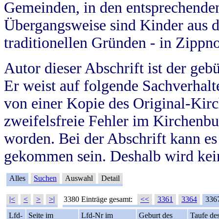
Gemeinden, in den entsprechende
Übergangsweise sind Kinder aus 
traditionellen Gründen - in Zippn
Autor dieser Abschrift ist der geb
Er weist auf folgende Sachverhalte
von einer Kopie des Original-Kirc
zweifelsfreie Fehler im Kirchenbuc
worden. Bei der Abschrift kann e
gekommen sein. Deshalb wird kein
Alles
Suchen
Auswahl
Detail
|<
<
>
>|
3380 Einträge gesamt:
<<
3361
3364
336
Lfd-
Seite im
Lfd-Nr im
Geburt des
Taufe de