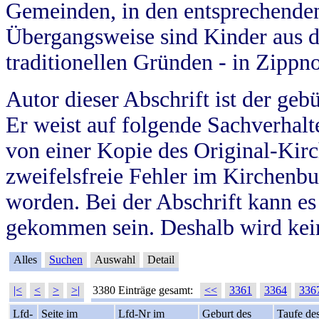
Gemeinden, in den entsprechende
Übergangsweise sind Kinder aus 
traditionellen Gründen - in Zippn
Autor dieser Abschrift ist der geb
Er weist auf folgende Sachverhalte
von einer Kopie des Original-Kirc
zweifelsfreie Fehler im Kirchenbuc
worden. Bei der Abschrift kann e
gekommen sein. Deshalb wird kein
Alles
Suchen
Auswahl
Detail
|<
<
>
>|
3380 Einträge gesamt:
<<
3361
3364
336
Lfd-
Seite im
Lfd-Nr im
Geburt des
Taufe de