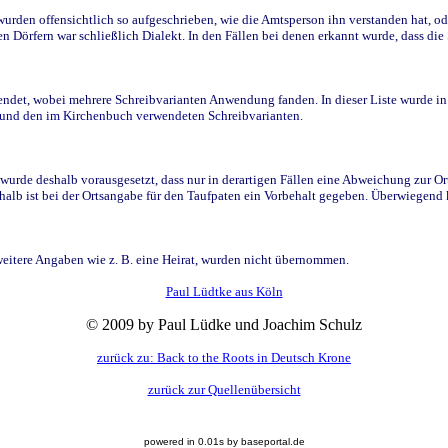
den offensichtlich so aufgeschrieben, wie die Amtsperson ihn verstanden hat, ode
n Dörfern war schließlich Dialekt. In den Fällen bei denen erkannt wurde, dass di
t, wobei mehrere Schreibvarianten Anwendung fanden. In dieser Liste wurde in de
n und den im Kirchenbuch verwendeten Schreibvarianten.
wurde deshalb vorausgesetzt, dass nur in derartigen Fällen eine Abweichung zur O
eshalb ist bei der Ortsangabe für den Taufpaten ein Vorbehalt gegeben. Überwiegen
weitere Angaben wie z. B. eine Heirat, wurden nicht übernommen.
Paul Lüdtke aus Köln
© 2009 by Paul Lüdke und Joachim Schulz
zurück zu: Back to the Roots in Deutsch Krone
zurück zur Quellenübersicht
powered in 0.01s by baseportal.de