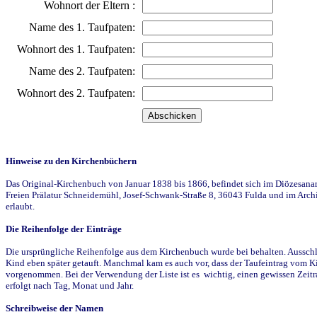
Wohnort der Eltern :
Name des 1. Taufpaten:
Wohnort des 1. Taufpaten:
Name des 2. Taufpaten:
Wohnort des 2. Taufpaten:
Hinweise zu den Kirchenbüchern
Das Original-Kirchenbuch von Januar 1838 bis 1866, befindet sich im Diözesanarch
Freien Prälatur Schneidemühl, Josef-Schwank-Straße 8, 36043 Fulda und im Archi
erlaubt.
Die Reihenfolge der Einträge
Die ursprüngliche Reihenfolge aus dem Kirchenbuch wurde bei behalten. Ausschla
Kind eben später getauft. Manchmal kam es auch vor, dass der Taufeintrag vom Ki
vorgenommen. Bei der Verwendung der Liste ist es wichtig, einen gewissen Zeit
erfolgt nach Tag, Monat und Jahr.
Schreibweise der Namen