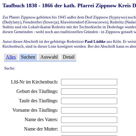
Taufbuch 1838 - 1866 der kath. Pfarrei Zippnow Kreis 
Zur Pfarrei Zippnow gehörten bis 1945 außer dem Dorf Zippnow (Sypnywo) noch d
(Dudylany), Freudenfier (Szwecja), Klawittersdorf (Glowaczewo), Rederitz (Nadarz
Stabitz und ein Lokalvikariat Rederitz mit der Tochterkirche in Doderlage wurd
diesen Gemeinden - wohl noch aus traditionellen Gründen - in Zippnow getauft 
Autor dieser Abschrift ist der gebürtige Rederitzer
Paul Lüdtke
aus Köln. Er weist
Kirchenbuch, sind in dieser Liste korrigiert worden. Bei der Abschrift kann es 
Alles
Suchen
Auswahl
Detail
Suche:
Lfd-Nr im Kirchenbuch:
Geburt des Täuflings:
Taufe des Täuflings:
Vorname des Täuflings:
Name des Vaters:
Name der Mutter: