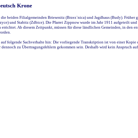
Deutsch Krone
ie beiden Filialgemeinden Briesenitz (Brzez`nica) und Jagdhaus (Budy). Früher g
yce) und Stabitz (Zdbice). Die Pfarrei Zippnow wurde im Jahr 1911 aufgeteilt und e
en errichtet. Ab diesem Zeitpunkt, müssen für diese ländlichen Gemeinden, in den
worden.
 auf folgende Sachverhalte hin: Die vorliegende Transkription ist von einer Kopie 
aber dennoch zu Übertragungsfehlern gekommen sein. Deshalb wird kein Anspruch auf 