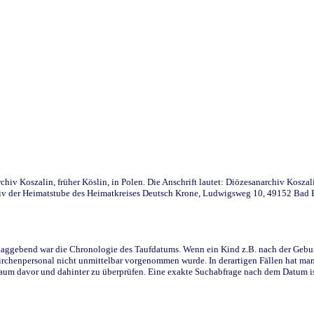
iv Koszalin, früher Köslin, in Polen. Die Anschrift lautet: Diözesanarchiv Koszal
v der Heimatstube des Heimatkreises Deutsch Krone, Ludwigsweg 10, 49152 Bad Ess
ggebend war die Chronologie des Taufdatums. Wenn ein Kind z.B. nach der Geburt 
rchenpersonal nicht unmittelbar vorgenommen wurde. In derartigen Fällen hat man d
raum davor und dahinter zu überprüfen. Eine exakte Suchabfrage nach dem Datum i