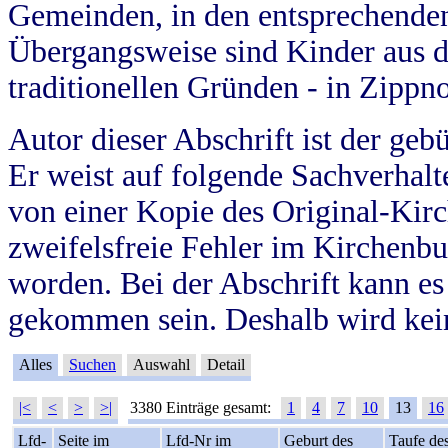
Gemeinden, in den entsprechende
Übergangsweise sind Kinder aus 
traditionellen Gründen - in Zippn
Autor dieser Abschrift ist der geb
Er weist auf folgende Sachverhalte
von einer Kopie des Original-Kirc
zweifelsfreie Fehler im Kirchenbuc
worden. Bei der Abschrift kann e
gekommen sein. Deshalb wird kein
Alles
Suchen
Auswahl
Detail
|<
<
>
>|
3380 Einträge gesamt:
1
4
7
10
13
16
Lfd-
Seite im
Lfd-Nr im
Geburt des
Taufe de