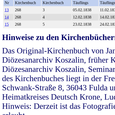
Nr
Kirchenbuch
Kirchenbuch
Täuflings
Täufling
13
268
3
05.02.1838
11.02.18
14
268
4
12.02.1838
14.02.18
15
268
5
23.02.1838
24.02.18
Hinweise zu den Kirchenbücher
Das Original-Kirchenbuch von Jan
Diözesanarchiv Koszalin, früher Kö
Diözesanarchiv Koszalin, Seminar
des Kirchenbuches liegt in der Fr
Schwank-Straße 8, 36043 Fulda u
Heimatkreises Deutsch Krone, Lu
Hinweis: Derzeit ist das Fotograf