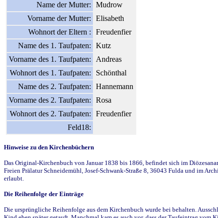
Name der Mutter:
Mudrow
Vorname der Mutter:
Elisabeth
Wohnort der Eltern :
Freudenfier
Name des 1. Taufpaten:
Kutz
Vorname des 1. Taufpaten:
Andreas
Wohnort des 1. Taufpaten:
Schönthal
Name des 2. Taufpaten:
Hannemann
Vorname des 2. Taufpaten:
Rosa
Wohnort des 2. Taufpaten:
Freudenfier
Feld18:
Hinweise zu den Kirchenbüchern
Das Original-Kirchenbuch von Januar 1838 bis 1866, befindet sich im Diözesanarch
Freien Prälatur Schneidemühl, Josef-Schwank-Straße 8, 36043 Fulda und im Archi
erlaubt.
Die Reihenfolge der Einträge
Die ursprüngliche Reihenfolge aus dem Kirchenbuch wurde bei behalten. Ausschla
Kind eben später getauft. Manchmal kam es auch vor, dass der Taufeintrag vom Ki