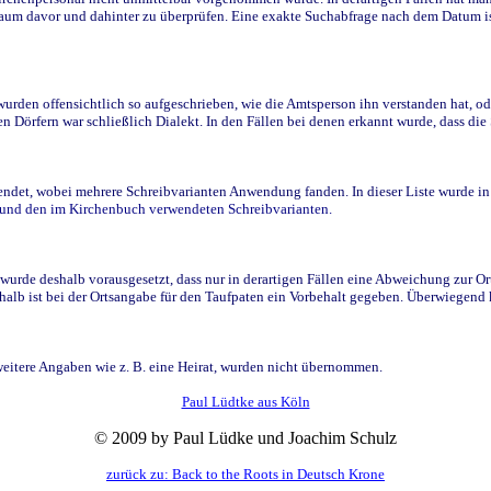
raum davor und dahinter zu überprüfen. Eine exakte Suchabfrage nach dem Datum i
den offensichtlich so aufgeschrieben, wie die Amtsperson ihn verstanden hat, ode
n Dörfern war schließlich Dialekt. In den Fällen bei denen erkannt wurde, dass di
t, wobei mehrere Schreibvarianten Anwendung fanden. In dieser Liste wurde in de
n und den im Kirchenbuch verwendeten Schreibvarianten.
wurde deshalb vorausgesetzt, dass nur in derartigen Fällen eine Abweichung zur O
eshalb ist bei der Ortsangabe für den Taufpaten ein Vorbehalt gegeben. Überwiegen
weitere Angaben wie z. B. eine Heirat, wurden nicht übernommen.
Paul Lüdtke aus Köln
© 2009 by Paul Lüdke und Joachim Schulz
zurück zu: Back to the Roots in Deutsch Krone