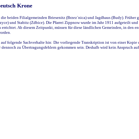
Deutsch Krone
ie beiden Filialgemeinden Briesenitz (Brzez`nica) und Jagdhaus (Budy). Früher g
yce) und Stabitz (Zdbice). Die Pfarrei Zippnow wurde im Jahr 1911 aufgeteilt und e
en errichtet. Ab diesem Zeitpunkt, müssen für diese ländlichen Gemeinden, in den
worden.
 auf folgende Sachverhalte hin: Die vorliegende Transkription ist von einer Kopie 
aber dennoch zu Übertragungsfehlern gekommen sein. Deshalb wird kein Anspruch auf 