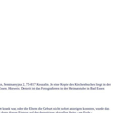
in, Seminarryjna 2, 75-817 Koszalin. Je eine Kopie des Kirchenbuches liegt in der
en. Hinweis: Derzeit ist das Fotografieren in der Heimatstube in Bad Essen
krank war, oder die Eltern die Geburt nicht sofort anzeigen konnten, wurde das
ann diesen Eintrag auf der derzeitigen aktuellen Seite - am Ende -