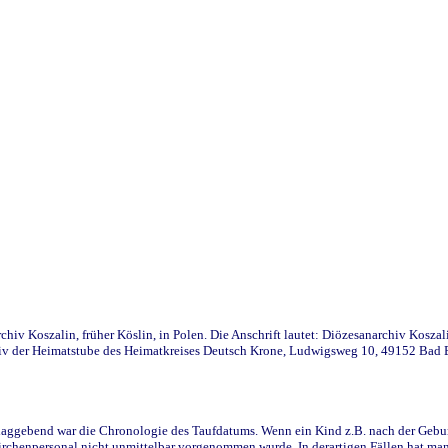
iv Koszalin, früher Köslin, in Polen. Die Anschrift lautet: Diözesanarchiv Koszal
v der Heimatstube des Heimatkreises Deutsch Krone, Ludwigsweg 10, 49152 Bad Ess
ggebend war die Chronologie des Taufdatums. Wenn ein Kind z.B. nach der Geburt 
rchenpersonal nicht unmittelbar vorgenommen wurde. In derartigen Fällen hat man d