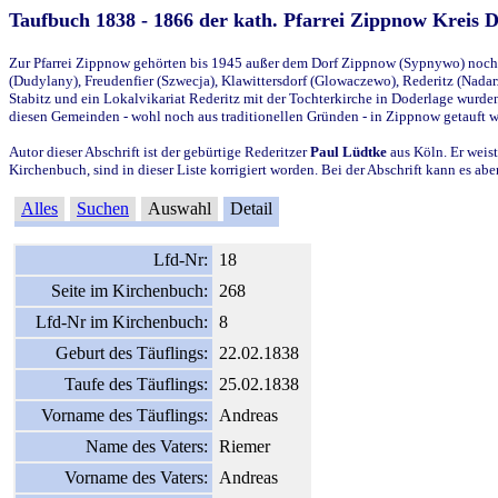
Taufbuch 1838 - 1866 der kath. Pfarrei Zippnow Kreis 
Zur Pfarrei Zippnow gehörten bis 1945 außer dem Dorf Zippnow (Sypnywo) noch d
(Dudylany), Freudenfier (Szwecja), Klawittersdorf (Glowaczewo), Rederitz (Nadarz
Stabitz und ein Lokalvikariat Rederitz mit der Tochterkirche in Doderlage wurd
diesen Gemeinden - wohl noch aus traditionellen Gründen - in Zippnow getauft 
Autor dieser Abschrift ist der gebürtige Rederitzer
Paul Lüdtke
aus Köln. Er weist
Kirchenbuch, sind in dieser Liste korrigiert worden. Bei der Abschrift kann es 
Alles
Suchen
Auswahl
Detail
Lfd-Nr:
18
Seite im Kirchenbuch:
268
Lfd-Nr im Kirchenbuch:
8
Geburt des Täuflings:
22.02.1838
Taufe des Täuflings:
25.02.1838
Vorname des Täuflings:
Andreas
Name des Vaters:
Riemer
Vorname des Vaters:
Andreas