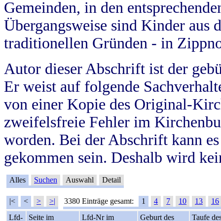
Gemeinden, in den entsprechende
Übergangsweise sind Kinder aus 
traditionellen Gründen - in Zippn
Autor dieser Abschrift ist der geb
Er weist auf folgende Sachverhalte
von einer Kopie des Original-Kirc
zweifelsfreie Fehler im Kirchenbuc
worden. Bei der Abschrift kann e
gekommen sein. Deshalb wird kein
Alles
Suchen
Auswahl
Detail
|<
<
>
>|
3380 Einträge gesamt:
1
4
7
10
13
16
Lfd-
Seite im
Lfd-Nr im
Geburt des
Taufe de