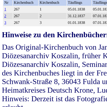
Nr
Kirchenbuch
Kirchenbuch
Täuflings
Täufling
1
267
1
05.01.1838
05.01.18
2
267
2
31.12.1837
07.01.18
3
267
3
01.01.1838
07.01.18
Hinweise zu den Kirchenbücher
Das Original-Kirchenbuch von Jan
Diözesanarchiv Koszalin, früher Kö
Diözesanarchiv Koszalin, Seminar
des Kirchenbuches liegt in der Fr
Schwank-Straße 8, 36043 Fulda u
Heimatkreises Deutsch Krone, Lu
Hinweis: Derzeit ist das Fotograf