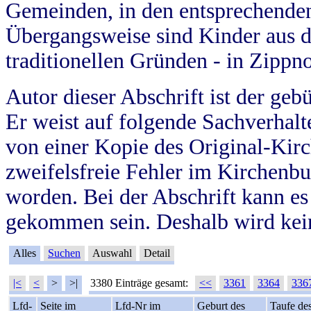
Gemeinden, in den entsprechende
Übergangsweise sind Kinder aus 
traditionellen Gründen - in Zippn
Autor dieser Abschrift ist der geb
Er weist auf folgende Sachverhalte
von einer Kopie des Original-Kirc
zweifelsfreie Fehler im Kirchenbuc
worden. Bei der Abschrift kann e
gekommen sein. Deshalb wird kein
Alles
Suchen
Auswahl
Detail
|<
<
>
>|
3380 Einträge gesamt:
<<
3361
3364
336
Lfd-
Seite im
Lfd-Nr im
Geburt des
Taufe de