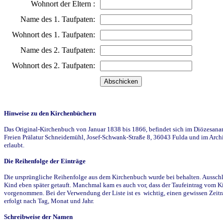
Wohnort der Eltern :
Name des 1. Taufpaten:
Wohnort des 1. Taufpaten:
Name des 2. Taufpaten:
Wohnort des 2. Taufpaten:
Hinweise zu den Kirchenbüchern
Das Original-Kirchenbuch von Januar 1838 bis 1866, befindet sich im Diözesanarch
Freien Prälatur Schneidemühl, Josef-Schwank-Straße 8, 36043 Fulda und im Archi
erlaubt.
Die Reihenfolge der Einträge
Die ursprüngliche Reihenfolge aus dem Kirchenbuch wurde bei behalten. Ausschla
Kind eben später getauft. Manchmal kam es auch vor, dass der Taufeintrag vom Ki
vorgenommen. Bei der Verwendung der Liste ist es wichtig, einen gewissen Zeit
erfolgt nach Tag, Monat und Jahr.
Schreibweise der Namen