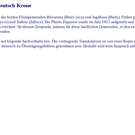
Deutsch Krone
ie beiden Filialgemeinden Briesenitz (Brzez`nica) und Jagdhaus (Budy). Früher g
yce) und Stabitz (Zdbice). Die Pfarrei Zippnow wurde im Jahr 1911 aufgeteilt und e
en errichtet. Ab diesem Zeitpunkt, müssen für diese ländlichen Gemeinden, in den
worden.
 auf folgende Sachverhalte hin: Die vorliegende Transkription ist von einer Kopie 
aber dennoch zu Übertragungsfehlern gekommen sein. Deshalb wird kein Anspruch auf 