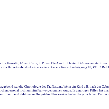
iv Koszalin, früher Köslin, in Polen. Die Anschrift lautet: Diözesanarchiv Koszal
v der Heimatstube des Heimatkreises Deutsch Krone, Ludwigsweg 10, 49152 Bad Ess
ggebend war die Chronologie des Taufdatums. Wenn ein Kind z.B. nach der Geburt 
rchenpersonal nicht unmittelbar vorgenommen wurde. In derartigen Fällen hat man d
raum davor und dahinter zu überprüfen. Eine exakte Suchabfrage nach dem Datum i