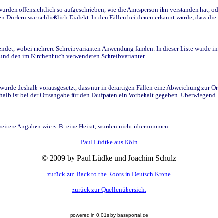
den offensichtlich so aufgeschrieben, wie die Amtsperson ihn verstanden hat, ode
n Dörfern war schließlich Dialekt. In den Fällen bei denen erkannt wurde, dass di
t, wobei mehrere Schreibvarianten Anwendung fanden. In dieser Liste wurde in de
n und den im Kirchenbuch verwendeten Schreibvarianten.
wurde deshalb vorausgesetzt, dass nur in derartigen Fällen eine Abweichung zur O
eshalb ist bei der Ortsangabe für den Taufpaten ein Vorbehalt gegeben. Überwiegen
weitere Angaben wie z. B. eine Heirat, wurden nicht übernommen.
Paul Lüdtke aus Köln
© 2009 by Paul Lüdke und Joachim Schulz
zurück zu: Back to the Roots in Deutsch Krone
zurück zur Quellenübersicht
powered in 0.01s by baseportal.de