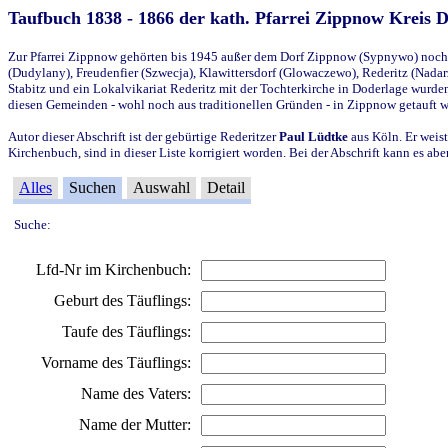
Taufbuch 1838 - 1866 der kath. Pfarrei Zippnow Kreis 
Zur Pfarrei Zippnow gehörten bis 1945 außer dem Dorf Zippnow (Sypnywo) noch d
(Dudylany), Freudenfier (Szwecja), Klawittersdorf (Glowaczewo), Rederitz (Nadarz
Stabitz und ein Lokalvikariat Rederitz mit der Tochterkirche in Doderlage wurd
diesen Gemeinden - wohl noch aus traditionellen Gründen - in Zippnow getauft 
Autor dieser Abschrift ist der gebürtige Rederitzer
Paul Lüdtke
aus Köln. Er weist
Kirchenbuch, sind in dieser Liste korrigiert worden. Bei der Abschrift kann es 
Alles
Suchen
Auswahl
Detail
Suche:
Lfd-Nr im Kirchenbuch:
Geburt des Täuflings:
Taufe des Täuflings:
Vorname des Täuflings:
Name des Vaters:
Name der Mutter: