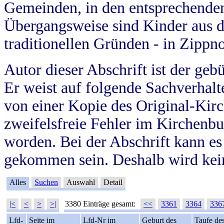
Gemeinden, in den entsprechende
Übergangsweise sind Kinder aus 
traditionellen Gründen - in Zippn
Autor dieser Abschrift ist der geb
Er weist auf folgende Sachverhalte
von einer Kopie des Original-Kirc
zweifelsfreie Fehler im Kirchenbuc
worden. Bei der Abschrift kann e
gekommen sein. Deshalb wird kein
Alles
Suchen
Auswahl
Detail
|<
<
>
>|
3380 Einträge gesamt:
<<
3361
3364
336
Lfd-
Seite im
Lfd-Nr im
Geburt des
Taufe de