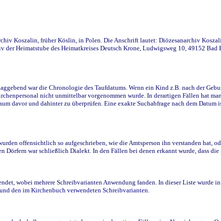
iv Koszalin, früher Köslin, in Polen. Die Anschrift lautet: Diözesanarchiv Koszal
v der Heimatstube des Heimatkreises Deutsch Krone, Ludwigsweg 10, 49152 Bad Ess
ggebend war die Chronologie des Taufdatums. Wenn ein Kind z.B. nach der Geburt 
rchenpersonal nicht unmittelbar vorgenommen wurde. In derartigen Fällen hat man d
raum davor und dahinter zu überprüfen. Eine exakte Suchabfrage nach dem Datum i
den offensichtlich so aufgeschrieben, wie die Amtsperson ihn verstanden hat, ode
n Dörfern war schließlich Dialekt. In den Fällen bei denen erkannt wurde, dass di
t, wobei mehrere Schreibvarianten Anwendung fanden. In dieser Liste wurde in de
n und den im Kirchenbuch verwendeten Schreibvarianten.