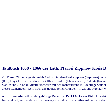
Taufbuch 1838 - 1866 der kath. Pfarrei Zippnow Kreis 
Zur Pfarrei Zippnow gehörten bis 1945 außer dem Dorf Zippnow (Sypnywo) noch d
(Dudylany), Freudenfier (Szwecja), Klawittersdorf (Glowaczewo), Rederitz (Nadarz
Stabitz und ein Lokalvikariat Rederitz mit der Tochterkirche in Doderlage wurd
diesen Gemeinden - wohl noch aus traditionellen Gründen - in Zippnow getauft 
Autor dieser Abschrift ist der gebürtige Rederitzer
Paul Lüdtke
aus Köln. Er weist
Kirchenbuch, sind in dieser Liste korrigiert worden. Bei der Abschrift kann es 