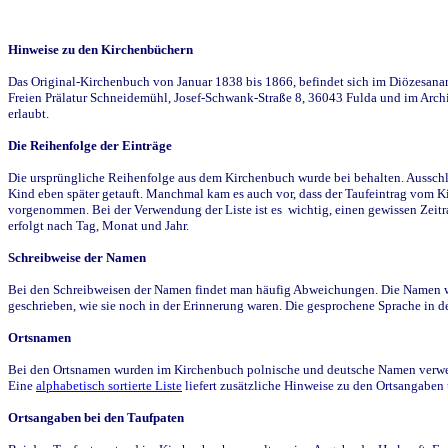
Hinweise zu den Kirchenbüchern
Das Original-Kirchenbuch von Januar 1838 bis 1866, befindet sich im Diözesanarch
Freien Prälatur Schneidemühl, Josef-Schwank-Straße 8, 36043 Fulda und im Archi
erlaubt.
Die Reihenfolge der Einträge
Die ursprüngliche Reihenfolge aus dem Kirchenbuch wurde bei behalten. Ausschla
Kind eben später getauft. Manchmal kam es auch vor, dass der Taufeintrag vom Ki
vorgenommen. Bei der Verwendung der Liste ist es wichtig, einen gewissen Zeit
erfolgt nach Tag, Monat und Jahr.
Schreibweise der Namen
Bei den Schreibweisen der Namen findet man häufig Abweichungen. Die Namen wur
geschrieben, wie sie noch in der Erinnerung waren. Die gesprochene Sprache in de
Ortsnamen
Bei den Ortsnamen wurden im Kirchenbuch polnische und deutsche Namen verwende
Eine
alphabetisch sortierte Liste
liefert zusätzliche Hinweise zu den Ortsangabe
Ortsangaben bei den Taufpaten