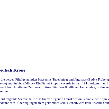
Deutsch Krone
ie beiden Filialgemeinden Briesenitz (Brzez`nica) und Jagdhaus (Budy). Früher g
yce) und Stabitz (Zdbice). Die Pfarrei Zippnow wurde im Jahr 1911 aufgeteilt und e
en errichtet. Ab diesem Zeitpunkt, müssen für diese ländlichen Gemeinden, in den
worden.
 auf folgende Sachverhalte hin: Die vorliegende Transkription ist von einer Kopie 
aber dennoch zu Übertragungsfehlern gekommen sein. Deshalb wird kein Anspruch auf 