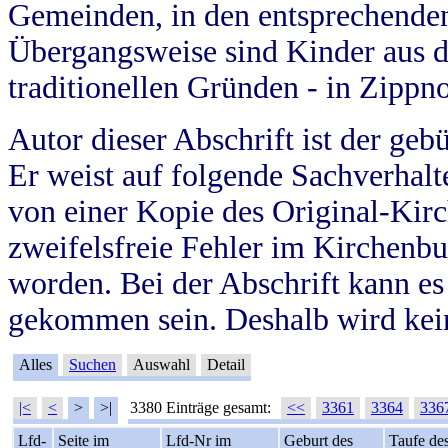
Gemeinden, in den entsprechende
Übergangsweise sind Kinder aus 
traditionellen Gründen - in Zippn
Autor dieser Abschrift ist der geb
Er weist auf folgende Sachverhalte
von einer Kopie des Original-Kirc
zweifelsfreie Fehler im Kirchenbuc
worden. Bei der Abschrift kann e
gekommen sein. Deshalb wird kein
Alles
Suchen
Auswahl
Detail
|<
<
>
>|
3380 Einträge gesamt:
<<
3361
3364
336
Lfd-
Seite im
Lfd-Nr im
Geburt des
Taufe de