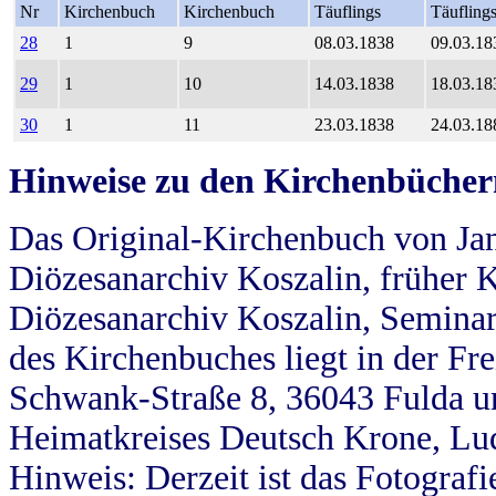
Nr
Kirchenbuch
Kirchenbuch
Täuflings
Täufling
28
1
9
08.03.1838
09.03.18
29
1
10
14.03.1838
18.03.18
30
1
11
23.03.1838
24.03.18
Hinweise zu den Kirchenbücher
Das Original-Kirchenbuch von Jan
Diözesanarchiv Koszalin, früher Kö
Diözesanarchiv Koszalin, Seminar
des Kirchenbuches liegt in der Fr
Schwank-Straße 8, 36043 Fulda u
Heimatkreises Deutsch Krone, Lu
Hinweis: Derzeit ist das Fotograf