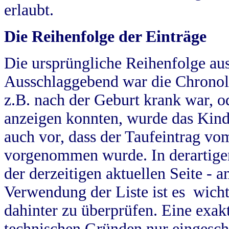
erlaubt.
Die Reihenfolge der Einträge
Die ursprüngliche Reihenfolge au
Ausschlaggebend war die Chronol
z.B. nach der Geburt krank war, od
anzeigen konnten, wurde das Kind
auch vor, dass der Taufeintrag vo
vorgenommen wurde. In derartigen
der derzeitigen aktuellen Seite -
Verwendung der Liste ist es wich
dahinter zu überprüfen. Eine exa
technischen Gründen nur eingesch