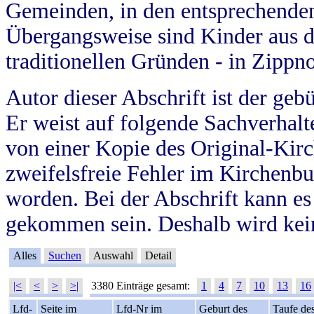
Gemeinden, in den entsprechende
Übergangsweise sind Kinder aus 
traditionellen Gründen - in Zippn
Autor dieser Abschrift ist der geb
Er weist auf folgende Sachverhalte
von einer Kopie des Original-Kirc
zweifelsfreie Fehler im Kirchenbuc
worden. Bei der Abschrift kann e
gekommen sein. Deshalb wird kein
Alles
Suchen
Auswahl
Detail
|<
<
>
>|
3380 Einträge gesamt:
1
4
7
10
13
16
Lfd-
Seite im
Lfd-Nr im
Geburt des
Taufe de