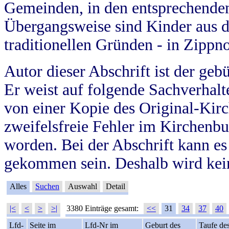
Gemeinden, in den entsprechende
Übergangsweise sind Kinder aus 
traditionellen Gründen - in Zippn
Autor dieser Abschrift ist der geb
Er weist auf folgende Sachverhalte
von einer Kopie des Original-Kirc
zweifelsfreie Fehler im Kirchenbuc
worden. Bei der Abschrift kann e
gekommen sein. Deshalb wird kein
Alles
Suchen
Auswahl
Detail
|<
<
>
>|
3380 Einträge gesamt:
<<
31
34
37
40
Lfd-
Seite im
Lfd-Nr im
Geburt des
Taufe de