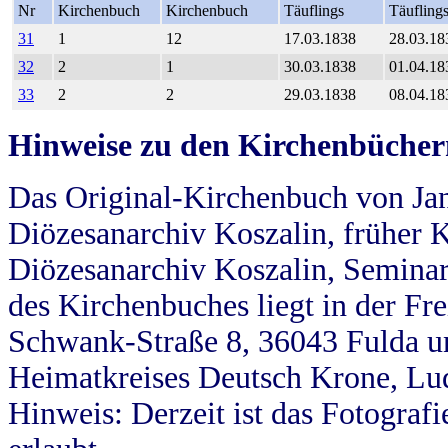
Nr
Kirchenbuch
Kirchenbuch
Täuflings
Täufling
31
1
12
17.03.1838
28.03.18
32
2
1
30.03.1838
01.04.18
33
2
2
29.03.1838
08.04.18
Hinweise zu den Kirchenbücher
Das Original-Kirchenbuch von Jan
Diözesanarchiv Koszalin, früher Kö
Diözesanarchiv Koszalin, Seminar
des Kirchenbuches liegt in der Fr
Schwank-Straße 8, 36043 Fulda u
Heimatkreises Deutsch Krone, Lu
Hinweis: Derzeit ist das Fotograf