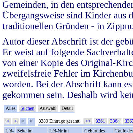
Gemeinden, in den entsprechende
Übergangsweise sind Kinder aus 
traditionellen Gründen - in Zippn
Autor dieser Abschrift ist der geb
Er weist auf folgende Sachverhalte
von einer Kopie des Original-Kirc
zweifelsfreie Fehler im Kirchenbuc
worden. Bei der Abschrift kann e
gekommen sein. Deshalb wird kein
Alles
Suchen
Auswahl
Detail
|<
<
>
>|
3380 Einträge gesamt:
<<
3361
3364
336
Lfd-
Seite im
Lfd-Nr im
Geburt des
Taufe de