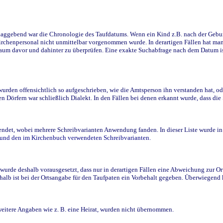
ggebend war die Chronologie des Taufdatums. Wenn ein Kind z.B. nach der Geburt 
rchenpersonal nicht unmittelbar vorgenommen wurde. In derartigen Fällen hat man d
raum davor und dahinter zu überprüfen. Eine exakte Suchabfrage nach dem Datum i
den offensichtlich so aufgeschrieben, wie die Amtsperson ihn verstanden hat, ode
n Dörfern war schließlich Dialekt. In den Fällen bei denen erkannt wurde, dass di
t, wobei mehrere Schreibvarianten Anwendung fanden. In dieser Liste wurde in de
n und den im Kirchenbuch verwendeten Schreibvarianten.
wurde deshalb vorausgesetzt, dass nur in derartigen Fällen eine Abweichung zur O
eshalb ist bei der Ortsangabe für den Taufpaten ein Vorbehalt gegeben. Überwiegen
weitere Angaben wie z. B. eine Heirat, wurden nicht übernommen.