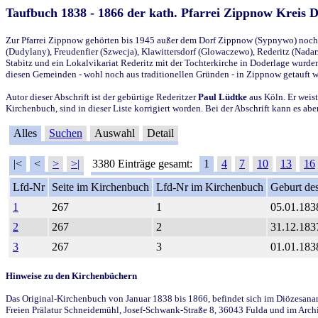
Taufbuch 1838 - 1866 der kath. Pfarrei Zippnow Kreis 
Zur Pfarrei Zippnow gehörten bis 1945 außer dem Dorf Zippnow (Sypnywo) noch d
(Dudylany), Freudenfier (Szwecja), Klawittersdorf (Glowaczewo), Rederitz (Nadarz
Stabitz und ein Lokalvikariat Rederitz mit der Tochterkirche in Doderlage wurd
diesen Gemeinden - wohl noch aus traditionellen Gründen - in Zippnow getauft 
Autor dieser Abschrift ist der gebürtige Rederitzer
Paul Lüdtke
aus Köln. Er weist
Kirchenbuch, sind in dieser Liste korrigiert worden. Bei der Abschrift kann es 
Alles
Suchen
Auswahl
Detail
|<
<
>
>|
3380 Einträge gesamt:
1
4
7
10
13
16
Lfd-Nr
Seite im Kirchenbuch
Lfd-Nr im Kirchenbuch
Geburt des
1
267
1
05.01.183
2
267
2
31.12.183
3
267
3
01.01.183
Hinweise zu den Kirchenbüchern
Das Original-Kirchenbuch von Januar 1838 bis 1866, befindet sich im Diözesanarch
Freien Prälatur Schneidemühl, Josef-Schwank-Straße 8, 36043 Fulda und im Archi