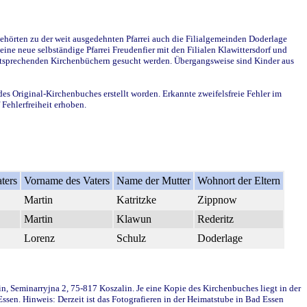
ehörten zu der weit ausgedehnten Pfarrei auch die Filialgemeinden Doderlage
ine neue selbständige Pfarrei Freudenfier mit den Filialen Klawittersdorf und
 entsprechenden Kirchenbüchern gesucht werden. Übergangsweise sind Kinder aus
des Original-Kirchenbuches erstellt worden. Erkannte zweifelsfreie Fehler im
Fehlerfreiheit erhoben.
ters
Vorname des Vaters
Name der Mutter
Wohnort der Eltern
Martin
Katritzke
Zippnow
Martin
Klawun
Rederitz
Lorenz
Schulz
Doderlage
in, Seminarryjna 2, 75-817 Koszalin. Je eine Kopie des Kirchenbuches liegt in der
en. Hinweis: Derzeit ist das Fotografieren in der Heimatstube in Bad Essen