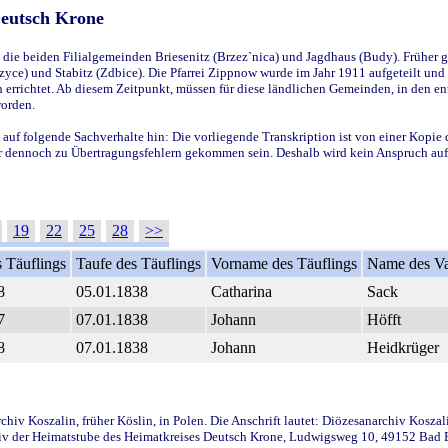
Deutsch Krone
ie beiden Filialgemeinden Briesenitz (Brzez`nica) und Jagdhaus (Budy). Früher g
yce) und Stabitz (Zdbice). Die Pfarrei Zippnow wurde im Jahr 1911 aufgeteilt und e
en errichtet. Ab diesem Zeitpunkt, müssen für diese ländlichen Gemeinden, in den
worden.
 auf folgende Sachverhalte hin: Die vorliegende Transkription ist von einer Kopie 
aber dennoch zu Übertragungsfehlern gekommen sein. Deshalb wird kein Anspruch auf 
19
22
25
28
>>
 Täuflings
Taufe des Täuflings
Vorname des Täuflings
Name des Va
8
05.01.1838
Catharina
Sack
7
07.01.1838
Johann
Höfft
8
07.01.1838
Johann
Heidkrüger
iv Koszalin, früher Köslin, in Polen. Die Anschrift lautet: Diözesanarchiv Koszal
v der Heimatstube des Heimatkreises Deutsch Krone, Ludwigsweg 10, 49152 Bad Ess