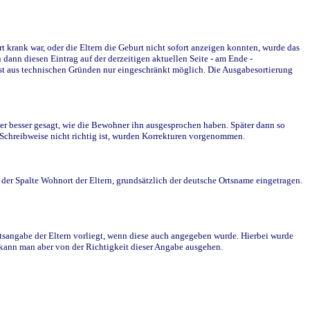
krank war, oder die Eltern die Geburt nicht sofort anzeigen konnten, wurde das
ann diesen Eintrag auf der derzeitigen aktuellen Seite - am Ende -
st aus technischen Gründen nur eingeschränkt möglich. Die Ausgabesortierung
r besser gesagt, wie die Bewohner ihn ausgesprochen haben. Später dann so
e Schreibweise nicht richtig ist, wurden Korrekturen vorgenommen.
r Spalte Wohnort der Eltern, grundsätzlich der deutsche Ortsname eingetragen.
rtsangabe der Eltern vorliegt, wenn diese auch angegeben wurde. Hierbei wurde
d kann man aber von der Richtigkeit dieser Angabe ausgehen.