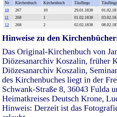
Nr
Kirchenbuch
Kirchenbuch
Täuflings
Täufling
10
267
10
29.01.1838
01.02.18
11
268
1
01.02.1838
03.02.18
12
268
2
02.02.1838
08.02.18
Hinweise zu den Kirchenbücher
Das Original-Kirchenbuch von Jan
Diözesanarchiv Koszalin, früher Kö
Diözesanarchiv Koszalin, Seminar
des Kirchenbuches liegt in der Fr
Schwank-Straße 8, 36043 Fulda u
Heimatkreises Deutsch Krone, Lu
Hinweis: Derzeit ist das Fotograf