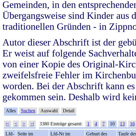
Gemeinden, in den entsprechende
Übergangsweise sind Kinder aus 
traditionellen Gründen - in Zippn
Autor dieser Abschrift ist der geb
Er weist auf folgende Sachverhalte
von einer Kopie des Original-Kirc
zweifelsfreie Fehler im Kirchenbuc
worden. Bei der Abschrift kann e
gekommen sein. Deshalb wird kein
Alles
Suchen
Auswahl
Detail
|<
<
>
>|
3380 Einträge gesamt:
1
4
7
10
13
16
Lfd-
Seite im
Lfd-Nr im
Geburt des
Taufe de