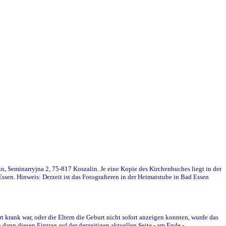
in, Seminarryjna 2, 75-817 Koszalin. Je eine Kopie des Kirchenbuches liegt in der
en. Hinweis: Derzeit ist das Fotografieren in der Heimatstube in Bad Essen
krank war, oder die Eltern die Geburt nicht sofort anzeigen konnten, wurde das
ann diesen Eintrag auf der derzeitigen aktuellen Seite - am Ende -