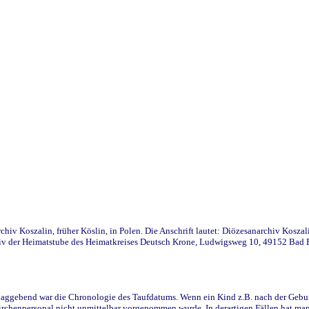
iv Koszalin, früher Köslin, in Polen. Die Anschrift lautet: Diözesanarchiv Koszal
v der Heimatstube des Heimatkreises Deutsch Krone, Ludwigsweg 10, 49152 Bad Ess
ggebend war die Chronologie des Taufdatums. Wenn ein Kind z.B. nach der Geburt 
rchenpersonal nicht unmittelbar vorgenommen wurde. In derartigen Fällen hat man d