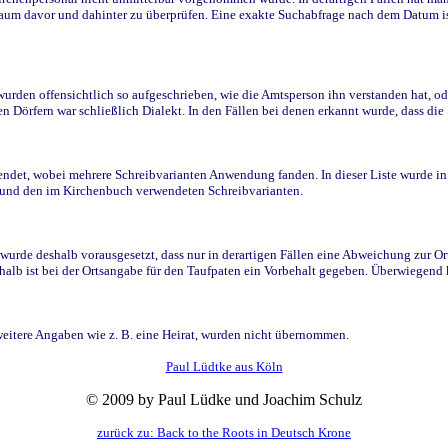
raum davor und dahinter zu überprüfen. Eine exakte Suchabfrage nach dem Datum i
den offensichtlich so aufgeschrieben, wie die Amtsperson ihn verstanden hat, ode
n Dörfern war schließlich Dialekt. In den Fällen bei denen erkannt wurde, dass di
t, wobei mehrere Schreibvarianten Anwendung fanden. In dieser Liste wurde in de
n und den im Kirchenbuch verwendeten Schreibvarianten.
wurde deshalb vorausgesetzt, dass nur in derartigen Fällen eine Abweichung zur O
eshalb ist bei der Ortsangabe für den Taufpaten ein Vorbehalt gegeben. Überwiegen
weitere Angaben wie z. B. eine Heirat, wurden nicht übernommen.
Paul Lüdtke aus Köln
© 2009 by Paul Lüdke und Joachim Schulz
zurück zu: Back to the Roots in Deutsch Krone