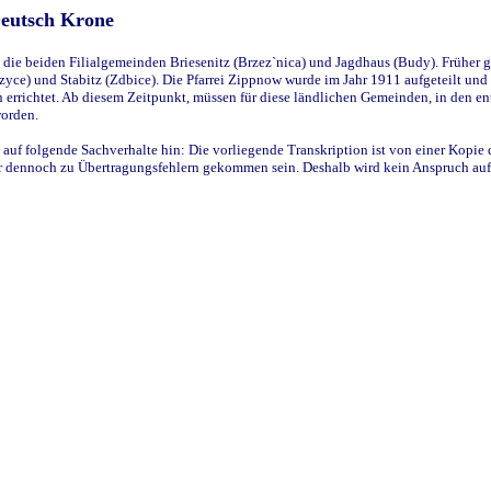
Deutsch Krone
ie beiden Filialgemeinden Briesenitz (Brzez`nica) und Jagdhaus (Budy). Früher g
yce) und Stabitz (Zdbice). Die Pfarrei Zippnow wurde im Jahr 1911 aufgeteilt und e
en errichtet. Ab diesem Zeitpunkt, müssen für diese ländlichen Gemeinden, in den
worden.
 auf folgende Sachverhalte hin: Die vorliegende Transkription ist von einer Kopie 
aber dennoch zu Übertragungsfehlern gekommen sein. Deshalb wird kein Anspruch auf 