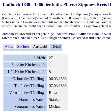
Taufbuch 1838 - 1866 der kath. Pfarrei Zippnow Kreis 
Zur Pfarrei Zippnow gehörten bis 1945 außer dem Dorf Zippnow (Sypnywo) noch d
(Dudylany), Freudenfier (Szwecja), Klawittersdorf (Glowaczewo), Rederitz (Nadarz
Stabitz und ein Lokalvikariat Rederitz mit der Tochterkirche in Doderlage wurd
diesen Gemeinden - wohl noch aus traditionellen Gründen - in Zippnow getauft 
Autor dieser Abschrift ist der gebürtige Rederitzer
Paul Lüdtke
aus Köln. Er weist
Kirchenbuch, sind in dieser Liste korrigiert worden. Bei der Abschrift kann es 
Alles
Suchen
Auswahl
Detail
Lfd-Nr:
27
Seite im Kirchenbuch:
1
Lfd-Nr im Kirchenbuch:
8
Geburt des Täuflings:
06.03.1838
Taufe des Täuflings:
07.03.1838
Vorname des Täuflings:
Rosa
Name des Vaters:
Stanke
Vorname des Vaters:
Michael