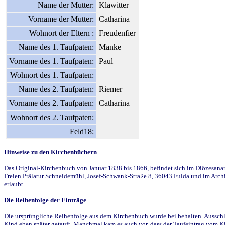
Name der Mutter:
Klawitter
Vorname der Mutter:
Catharina
Wohnort der Eltern :
Freudenfier
Name des 1. Taufpaten:
Manke
Vorname des 1. Taufpaten:
Paul
Wohnort des 1. Taufpaten:
Name des 2. Taufpaten:
Riemer
Vorname des 2. Taufpaten:
Catharina
Wohnort des 2. Taufpaten:
Feld18:
Hinweise zu den Kirchenbüchern
Das Original-Kirchenbuch von Januar 1838 bis 1866, befindet sich im Diözesanarch
Freien Prälatur Schneidemühl, Josef-Schwank-Straße 8, 36043 Fulda und im Archi
erlaubt.
Die Reihenfolge der Einträge
Die ursprüngliche Reihenfolge aus dem Kirchenbuch wurde bei behalten. Ausschla
Kind eben später getauft. Manchmal kam es auch vor, dass der Taufeintrag vom Ki