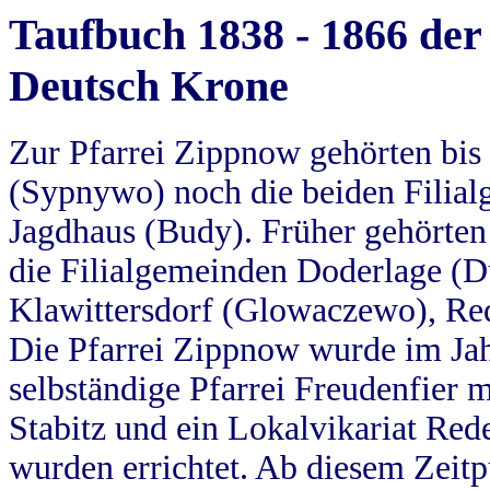
Taufbuch 1838 - 1866 der
Deutsch Krone
Zur Pfarrei Zippnow gehörten bi
(Sypnywo) noch die beiden Filial
Jagdhaus (Budy). Früher gehörten 
die Filialgemeinden Doderlage (D
Klawittersdorf (Glowaczewo), Red
Die Pfarrei Zippnow wurde im Jah
selbständige Pfarrei Freudenfier m
Stabitz und ein Lokalvikariat Red
wurden errichtet. Ab diesem Zeitp