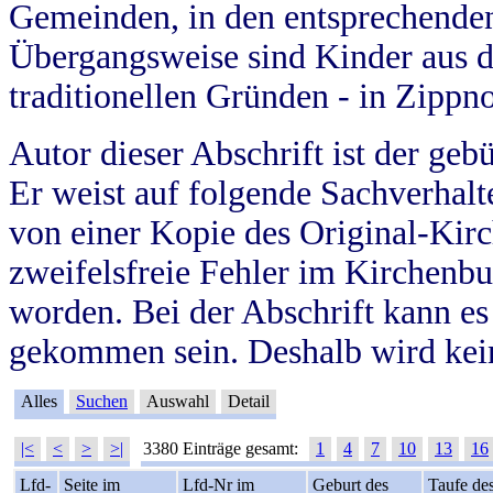
Gemeinden, in den entsprechende
Übergangsweise sind Kinder aus 
traditionellen Gründen - in Zippn
Autor dieser Abschrift ist der geb
Er weist auf folgende Sachverhalte
von einer Kopie des Original-Kirc
zweifelsfreie Fehler im Kirchenbuc
worden. Bei der Abschrift kann e
gekommen sein. Deshalb wird kein
Alles
Suchen
Auswahl
Detail
|<
<
>
>|
3380 Einträge gesamt:
1
4
7
10
13
16
Lfd-
Seite im
Lfd-Nr im
Geburt des
Taufe de