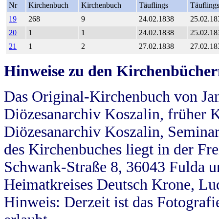
Nr
Kirchenbuch
Kirchenbuch
Täuflings
Täufling
19
268
9
24.02.1838
25.02.18
20
1
1
24.02.1838
25.02.18
21
1
2
27.02.1838
27.02.18
Hinweise zu den Kirchenbücher
Das Original-Kirchenbuch von Jan
Diözesanarchiv Koszalin, früher Kö
Diözesanarchiv Koszalin, Seminar
des Kirchenbuches liegt in der Fr
Schwank-Straße 8, 36043 Fulda u
Heimatkreises Deutsch Krone, Lu
Hinweis: Derzeit ist das Fotograf