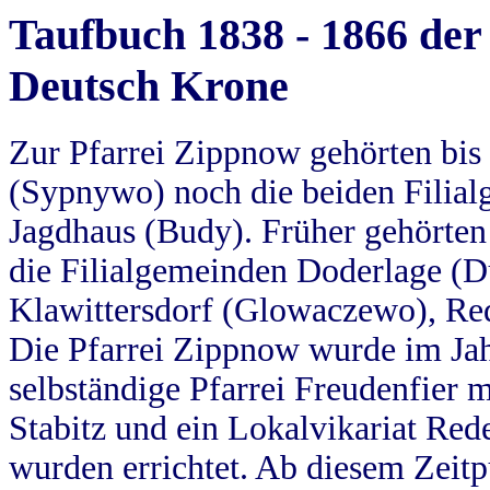
Taufbuch 1838 - 1866 der
Deutsch Krone
Zur Pfarrei Zippnow gehörten bi
(Sypnywo) noch die beiden Filial
Jagdhaus (Budy). Früher gehörten 
die Filialgemeinden Doderlage (D
Klawittersdorf (Glowaczewo), Red
Die Pfarrei Zippnow wurde im Jah
selbständige Pfarrei Freudenfier m
Stabitz und ein Lokalvikariat Red
wurden errichtet. Ab diesem Zeitp