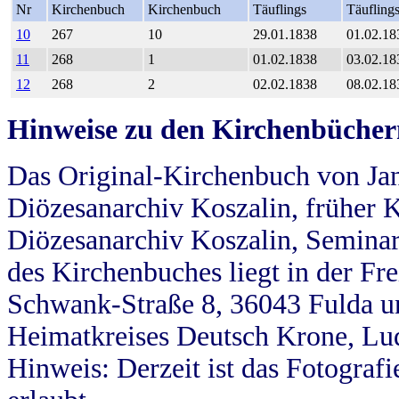
Nr
Kirchenbuch
Kirchenbuch
Täuflings
Täufling
10
267
10
29.01.1838
01.02.18
11
268
1
01.02.1838
03.02.18
12
268
2
02.02.1838
08.02.18
Hinweise zu den Kirchenbücher
Das Original-Kirchenbuch von Jan
Diözesanarchiv Koszalin, früher Kö
Diözesanarchiv Koszalin, Seminar
des Kirchenbuches liegt in der Fr
Schwank-Straße 8, 36043 Fulda u
Heimatkreises Deutsch Krone, Lu
Hinweis: Derzeit ist das Fotograf