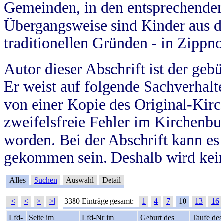
Gemeinden, in den entsprechende
Übergangsweise sind Kinder aus 
traditionellen Gründen - in Zippn
Autor dieser Abschrift ist der geb
Er weist auf folgende Sachverhalte
von einer Kopie des Original-Kirc
zweifelsfreie Fehler im Kirchenbuc
worden. Bei der Abschrift kann e
gekommen sein. Deshalb wird kein
Alles
Suchen
Auswahl
Detail
|<
<
>
>|
3380 Einträge gesamt:
1
4
7
10
13
16
Lfd-
Seite im
Lfd-Nr im
Geburt des
Taufe de