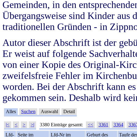
Gemeinden, in den entsprechende
Übergangsweise sind Kinder aus 
traditionellen Gründen - in Zippn
Autor dieser Abschrift ist der geb
Er weist auf folgende Sachverhalte
von einer Kopie des Original-Kirc
zweifelsfreie Fehler im Kirchenbuc
worden. Bei der Abschrift kann e
gekommen sein. Deshalb wird kein
Alles
Suchen
Auswahl
Detail
|<
<
>
>|
3380 Einträge gesamt:
<<
3361
3364
336
Lfd-
Seite im
Lfd-Nr im
Geburt des
Taufe de