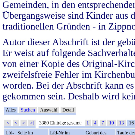
Gemeinden, in den entsprechende
Übergangsweise sind Kinder aus 
traditionellen Gründen - in Zippn
Autor dieser Abschrift ist der geb
Er weist auf folgende Sachverhalte
von einer Kopie des Original-Kirc
zweifelsfreie Fehler im Kirchenbuc
worden. Bei der Abschrift kann e
gekommen sein. Deshalb wird kein
Alles
Suchen
Auswahl
Detail
|<
<
>
>|
3380 Einträge gesamt:
1
4
7
10
13
16
Lfd-
Seite im
Lfd-Nr im
Geburt des
Taufe de