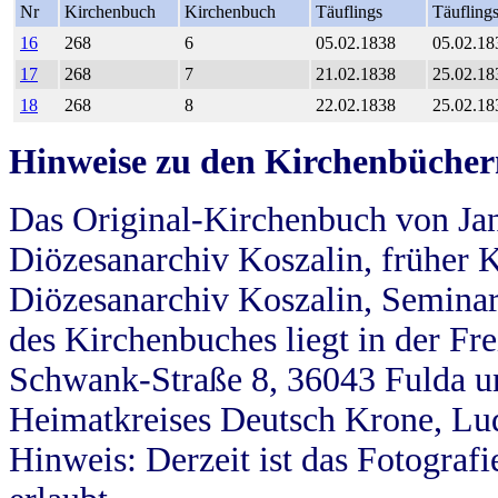
Nr
Kirchenbuch
Kirchenbuch
Täuflings
Täufling
16
268
6
05.02.1838
05.02.18
17
268
7
21.02.1838
25.02.18
18
268
8
22.02.1838
25.02.18
Hinweise zu den Kirchenbücher
Das Original-Kirchenbuch von Jan
Diözesanarchiv Koszalin, früher Kö
Diözesanarchiv Koszalin, Seminar
des Kirchenbuches liegt in der Fr
Schwank-Straße 8, 36043 Fulda u
Heimatkreises Deutsch Krone, Lu
Hinweis: Derzeit ist das Fotograf