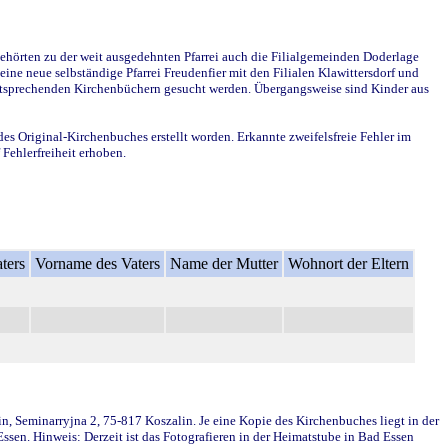
ehörten zu der weit ausgedehnten Pfarrei auch die Filialgemeinden Doderlage
ine neue selbständige Pfarrei Freudenfier mit den Filialen Klawittersdorf und
 entsprechenden Kirchenbüchern gesucht werden. Übergangsweise sind Kinder aus
des Original-Kirchenbuches erstellt worden. Erkannte zweifelsfreie Fehler im
Fehlerfreiheit erhoben.
ters
Vorname des Vaters
Name der Mutter
Wohnort der Eltern
in, Seminarryjna 2, 75-817 Koszalin. Je eine Kopie des Kirchenbuches liegt in der
en. Hinweis: Derzeit ist das Fotografieren in der Heimatstube in Bad Essen