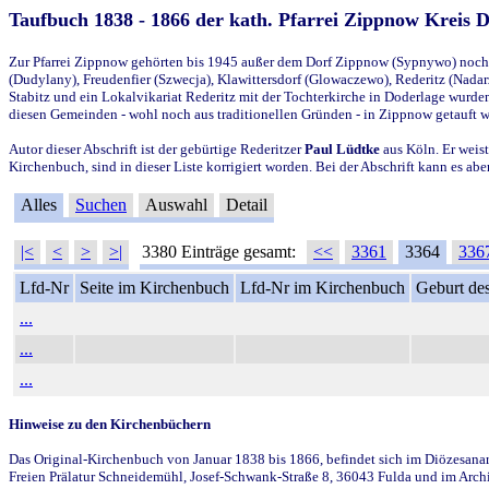
Taufbuch 1838 - 1866 der kath. Pfarrei Zippnow Kreis 
Zur Pfarrei Zippnow gehörten bis 1945 außer dem Dorf Zippnow (Sypnywo) noch d
(Dudylany), Freudenfier (Szwecja), Klawittersdorf (Glowaczewo), Rederitz (Nadarz
Stabitz und ein Lokalvikariat Rederitz mit der Tochterkirche in Doderlage wurd
diesen Gemeinden - wohl noch aus traditionellen Gründen - in Zippnow getauft 
Autor dieser Abschrift ist der gebürtige Rederitzer
Paul Lüdtke
aus Köln. Er weist
Kirchenbuch, sind in dieser Liste korrigiert worden. Bei der Abschrift kann es 
Alles
Suchen
Auswahl
Detail
|<
<
>
>|
3380 Einträge gesamt:
<<
3361
3364
336
Lfd-Nr
Seite im Kirchenbuch
Lfd-Nr im Kirchenbuch
Geburt des
...
...
...
Hinweise zu den Kirchenbüchern
Das Original-Kirchenbuch von Januar 1838 bis 1866, befindet sich im Diözesanarch
Freien Prälatur Schneidemühl, Josef-Schwank-Straße 8, 36043 Fulda und im Archi