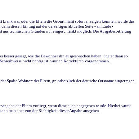
krank war, oder die Eltern die Geburt nicht sofort anzeigen konnten, wurde das
ann diesen Eintrag auf der derzeitigen aktuellen Seite - am Ende -
st aus technischen Gründen nur eingeschränkt möglich. Die Ausgabesortierung
r besser gesagt, wie die Bewohner ihn ausgesprochen haben. Später dann so
e Schreibweise nicht richtig ist, wurden Korrekturen vorgenommen.
r Spalte Wohnort der Eltern, grundsätzlich der deutsche Ortsname eingetragen.
rtsangabe der Eltern vorliegt, wenn diese auch angegeben wurde. Hierbei wurde
d kann man aber von der Richtigkeit dieser Angabe ausgehen.