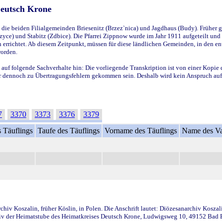
Deutsch Krone
ie beiden Filialgemeinden Briesenitz (Brzez`nica) und Jagdhaus (Budy). Früher g
yce) und Stabitz (Zdbice). Die Pfarrei Zippnow wurde im Jahr 1911 aufgeteilt und e
en errichtet. Ab diesem Zeitpunkt, müssen für diese ländlichen Gemeinden, in den
worden.
 auf folgende Sachverhalte hin: Die vorliegende Transkription ist von einer Kopie 
aber dennoch zu Übertragungsfehlern gekommen sein. Deshalb wird kein Anspruch auf 
7
3370
3373
3376
3379
 Täuflings
Taufe des Täuflings
Vorname des Täuflings
Name des Va
iv Koszalin, früher Köslin, in Polen. Die Anschrift lautet: Diözesanarchiv Koszal
v der Heimatstube des Heimatkreises Deutsch Krone, Ludwigsweg 10, 49152 Bad Ess