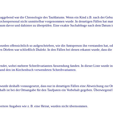
ggebend war die Chronologie des Taufdatums. Wenn ein Kind z.B. nach der Geburt 
rchenpersonal nicht unmittelbar vorgenommen wurde. In derartigen Fällen hat man d
raum davor und dahinter zu überprüfen. Eine exakte Suchabfrage nach dem Datum i
den offensichtlich so aufgeschrieben, wie die Amtsperson ihn verstanden hat, ode
n Dörfern war schließlich Dialekt. In den Fällen bei denen erkannt wurde, dass di
t, wobei mehrere Schreibvarianten Anwendung fanden. In dieser Liste wurde in de
n und den im Kirchenbuch verwendeten Schreibvarianten.
wurde deshalb vorausgesetzt, dass nur in derartigen Fällen eine Abweichung zur O
eshalb ist bei der Ortsangabe für den Taufpaten ein Vorbehalt gegeben. Überwiegen
weitere Angaben wie z. B. eine Heirat, wurden nicht übernommen.