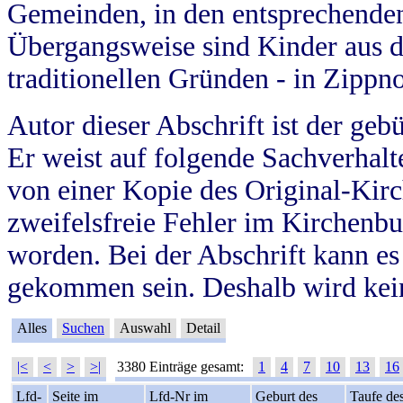
Gemeinden, in den entsprechende
Übergangsweise sind Kinder aus 
traditionellen Gründen - in Zippn
Autor dieser Abschrift ist der geb
Er weist auf folgende Sachverhalte
von einer Kopie des Original-Kirc
zweifelsfreie Fehler im Kirchenbuc
worden. Bei der Abschrift kann e
gekommen sein. Deshalb wird kein
Alles
Suchen
Auswahl
Detail
|<
<
>
>|
3380 Einträge gesamt:
1
4
7
10
13
16
Lfd-
Seite im
Lfd-Nr im
Geburt des
Taufe de