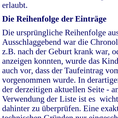
erlaubt.
Die Reihenfolge der Einträge
Die ursprüngliche Reihenfolge au
Ausschlaggebend war die Chronol
z.B. nach der Geburt krank war, od
anzeigen konnten, wurde das Kind
auch vor, dass der Taufeintrag vo
vorgenommen wurde. In derartigen
der derzeitigen aktuellen Seite -
Verwendung der Liste ist es wich
dahinter zu überprüfen. Eine exa
technischen Gründen nur eingesch