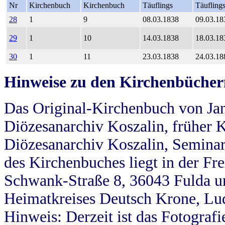
Nr
Kirchenbuch
Kirchenbuch
Täuflings
Täufling
28
1
9
08.03.1838
09.03.18
29
1
10
14.03.1838
18.03.18
30
1
11
23.03.1838
24.03.18
Hinweise zu den Kirchenbücher
Das Original-Kirchenbuch von Jan
Diözesanarchiv Koszalin, früher Kö
Diözesanarchiv Koszalin, Seminar
des Kirchenbuches liegt in der Fr
Schwank-Straße 8, 36043 Fulda u
Heimatkreises Deutsch Krone, Lu
Hinweis: Derzeit ist das Fotograf