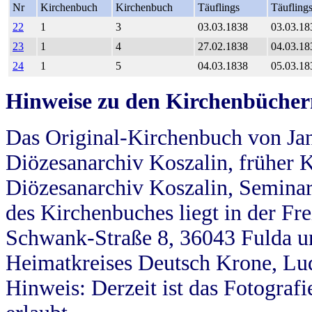
Nr
Kirchenbuch
Kirchenbuch
Täuflings
Täufling
22
1
3
03.03.1838
03.03.18
23
1
4
27.02.1838
04.03.18
24
1
5
04.03.1838
05.03.18
Hinweise zu den Kirchenbücher
Das Original-Kirchenbuch von Jan
Diözesanarchiv Koszalin, früher Kö
Diözesanarchiv Koszalin, Seminar
des Kirchenbuches liegt in der Fr
Schwank-Straße 8, 36043 Fulda u
Heimatkreises Deutsch Krone, Lu
Hinweis: Derzeit ist das Fotograf