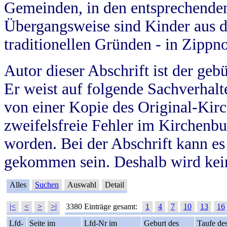
Gemeinden, in den entsprechende
Übergangsweise sind Kinder aus 
traditionellen Gründen - in Zippn
Autor dieser Abschrift ist der geb
Er weist auf folgende Sachverhalte
von einer Kopie des Original-Kirc
zweifelsfreie Fehler im Kirchenbuc
worden. Bei der Abschrift kann e
gekommen sein. Deshalb wird kein
Alles
Suchen
Auswahl
Detail
|<
<
>
>|
3380 Einträge gesamt:
1
4
7
10
13
16
Lfd-
Seite im
Lfd-Nr im
Geburt des
Taufe de