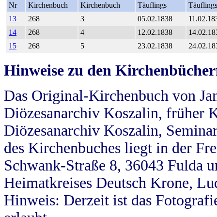
Nr
Kirchenbuch
Kirchenbuch
Täuflings
Täufling
13
268
3
05.02.1838
11.02.18
14
268
4
12.02.1838
14.02.18
15
268
5
23.02.1838
24.02.18
Hinweise zu den Kirchenbücher
Das Original-Kirchenbuch von Jan
Diözesanarchiv Koszalin, früher Kö
Diözesanarchiv Koszalin, Seminar
des Kirchenbuches liegt in der Fr
Schwank-Straße 8, 36043 Fulda u
Heimatkreises Deutsch Krone, Lu
Hinweis: Derzeit ist das Fotograf