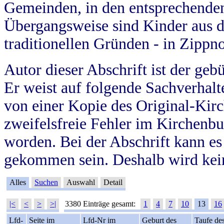
Gemeinden, in den entsprechende
Übergangsweise sind Kinder aus 
traditionellen Gründen - in Zippn
Autor dieser Abschrift ist der geb
Er weist auf folgende Sachverhalte
von einer Kopie des Original-Kirc
zweifelsfreie Fehler im Kirchenbuc
worden. Bei der Abschrift kann e
gekommen sein. Deshalb wird kein
Alles
Suchen
Auswahl
Detail
|<
<
>
>|
3380 Einträge gesamt:
1
4
7
10
13
16
Lfd-
Seite im
Lfd-Nr im
Geburt des
Taufe de