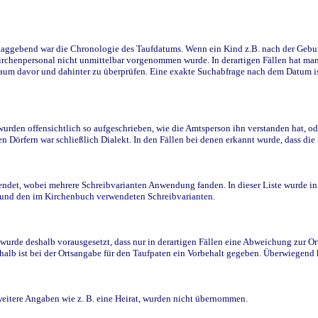
ggebend war die Chronologie des Taufdatums. Wenn ein Kind z.B. nach der Geburt 
rchenpersonal nicht unmittelbar vorgenommen wurde. In derartigen Fällen hat man d
raum davor und dahinter zu überprüfen. Eine exakte Suchabfrage nach dem Datum i
den offensichtlich so aufgeschrieben, wie die Amtsperson ihn verstanden hat, ode
n Dörfern war schließlich Dialekt. In den Fällen bei denen erkannt wurde, dass di
t, wobei mehrere Schreibvarianten Anwendung fanden. In dieser Liste wurde in de
n und den im Kirchenbuch verwendeten Schreibvarianten.
wurde deshalb vorausgesetzt, dass nur in derartigen Fällen eine Abweichung zur O
eshalb ist bei der Ortsangabe für den Taufpaten ein Vorbehalt gegeben. Überwiegen
weitere Angaben wie z. B. eine Heirat, wurden nicht übernommen.