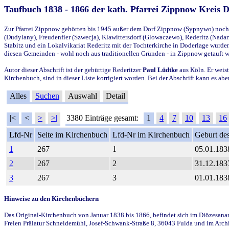
Taufbuch 1838 - 1866 der kath. Pfarrei Zippnow Kreis 
Zur Pfarrei Zippnow gehörten bis 1945 außer dem Dorf Zippnow (Sypnywo) noch d
(Dudylany), Freudenfier (Szwecja), Klawittersdorf (Glowaczewo), Rederitz (Nadarz
Stabitz und ein Lokalvikariat Rederitz mit der Tochterkirche in Doderlage wurd
diesen Gemeinden - wohl noch aus traditionellen Gründen - in Zippnow getauft 
Autor dieser Abschrift ist der gebürtige Rederitzer
Paul Lüdtke
aus Köln. Er weist
Kirchenbuch, sind in dieser Liste korrigiert worden. Bei der Abschrift kann es 
Alles
Suchen
Auswahl
Detail
|<
<
>
>|
3380 Einträge gesamt:
1
4
7
10
13
16
Lfd-Nr
Seite im Kirchenbuch
Lfd-Nr im Kirchenbuch
Geburt des
1
267
1
05.01.183
2
267
2
31.12.183
3
267
3
01.01.183
Hinweise zu den Kirchenbüchern
Das Original-Kirchenbuch von Januar 1838 bis 1866, befindet sich im Diözesanarch
Freien Prälatur Schneidemühl, Josef-Schwank-Straße 8, 36043 Fulda und im Archi