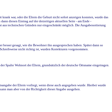
krank war, oder die Eltern die Geburt nicht sofort anzeigen konnten, wurde das
ann diesen Eintrag auf der derzeitigen aktuellen Seite - am Ende -
st aus technischen Gründen nur eingeschränkt möglich. Die Ausgabesortierung
r besser gesagt, wie die Bewohner ihn ausgesprochen haben. Später dann so
e Schreibweise nicht richtig ist, wurden Korrekturen vorgenommen.
r Spalte Wohnort der Eltern, grundsätzlich der deutsche Ortsname eingetragen.
rtsangabe der Eltern vorliegt, wenn diese auch angegeben wurde. Hierbei wurde
d kann man aber von der Richtigkeit dieser Angabe ausgehen.