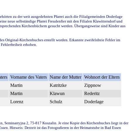
ehörten zu der weit ausgedehnten Pfarrei auch die Filialgemeinden Doderlage
ine neue selbständige Pfarrei Freudenfier mit den Filialen Klawittersdorf und
 entsprechenden Kirchenbüchern gesucht werden. Übergangsweise sind Kinder aus
des Original-Kirchenbuches erstellt worden. Erkannte zweifelsfreie Fehler im
Fehlerfreiheit erhoben.
ters
Vorname des Vaters
Name der Mutter
Wohnort der Eltern
Martin
Katritzke
Zippnow
Martin
Klawun
Rederitz
Lorenz
Schulz
Doderlage
in, Seminarryjna 2, 75-817 Koszalin. Je eine Kopie des Kirchenbuches liegt in der
en. Hinweis: Derzeit ist das Fotografieren in der Heimatstube in Bad Essen