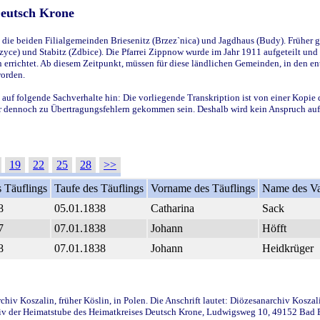
Deutsch Krone
ie beiden Filialgemeinden Briesenitz (Brzez`nica) und Jagdhaus (Budy). Früher g
yce) und Stabitz (Zdbice). Die Pfarrei Zippnow wurde im Jahr 1911 aufgeteilt und e
en errichtet. Ab diesem Zeitpunkt, müssen für diese ländlichen Gemeinden, in den
worden.
 auf folgende Sachverhalte hin: Die vorliegende Transkription ist von einer Kopie 
aber dennoch zu Übertragungsfehlern gekommen sein. Deshalb wird kein Anspruch auf 
19
22
25
28
>>
 Täuflings
Taufe des Täuflings
Vorname des Täuflings
Name des Va
8
05.01.1838
Catharina
Sack
7
07.01.1838
Johann
Höfft
8
07.01.1838
Johann
Heidkrüger
iv Koszalin, früher Köslin, in Polen. Die Anschrift lautet: Diözesanarchiv Koszal
v der Heimatstube des Heimatkreises Deutsch Krone, Ludwigsweg 10, 49152 Bad Ess