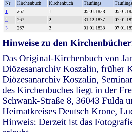
Nr
Kirchenbuch
Kirchenbuch
Täuflings
Täufling
1
267
1
05.01.1838
05.01.18
2
267
2
31.12.1837
07.01.18
3
267
3
01.01.1838
07.01.18
Hinweise zu den Kirchenbücher
Das Original-Kirchenbuch von Jan
Diözesanarchiv Koszalin, früher Kö
Diözesanarchiv Koszalin, Seminar
des Kirchenbuches liegt in der Fr
Schwank-Straße 8, 36043 Fulda u
Heimatkreises Deutsch Krone, Lu
Hinweis: Derzeit ist das Fotograf