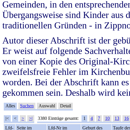
Gemeinden, in den entsprechende
Übergangsweise sind Kinder aus 
traditionellen Gründen - in Zippn
Autor dieser Abschrift ist der geb
Er weist auf folgende Sachverhalte
von einer Kopie des Original-Kirc
zweifelsfreie Fehler im Kirchenbuc
worden. Bei der Abschrift kann e
gekommen sein. Deshalb wird kein
Alles
Suchen
Auswahl
Detail
|<
<
>
>|
3380 Einträge gesamt:
1
4
7
10
13
16
Lfd-
Seite im
Lfd-Nr im
Geburt des
Taufe de