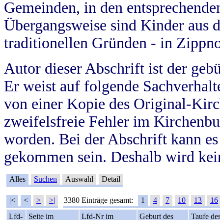
Gemeinden, in den entsprechende
Übergangsweise sind Kinder aus 
traditionellen Gründen - in Zippn
Autor dieser Abschrift ist der geb
Er weist auf folgende Sachverhalte
von einer Kopie des Original-Kirc
zweifelsfreie Fehler im Kirchenbuc
worden. Bei der Abschrift kann e
gekommen sein. Deshalb wird kein
Alles
Suchen
Auswahl
Detail
|<
<
>
>|
3380 Einträge gesamt:
1
4
7
10
13
16
Lfd-
Seite im
Lfd-Nr im
Geburt des
Taufe de