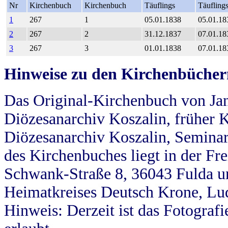
Nr
Kirchenbuch
Kirchenbuch
Täuflings
Täufling
1
267
1
05.01.1838
05.01.18
2
267
2
31.12.1837
07.01.18
3
267
3
01.01.1838
07.01.18
Hinweise zu den Kirchenbücher
Das Original-Kirchenbuch von Jan
Diözesanarchiv Koszalin, früher Kö
Diözesanarchiv Koszalin, Seminar
des Kirchenbuches liegt in der Fr
Schwank-Straße 8, 36043 Fulda u
Heimatkreises Deutsch Krone, Lu
Hinweis: Derzeit ist das Fotograf