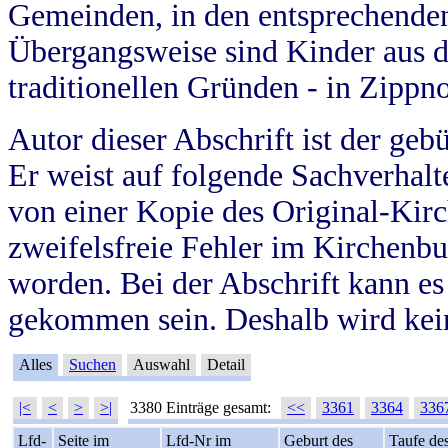
Gemeinden, in den entsprechende
Übergangsweise sind Kinder aus 
traditionellen Gründen - in Zippn
Autor dieser Abschrift ist der geb
Er weist auf folgende Sachverhalte
von einer Kopie des Original-Kirc
zweifelsfreie Fehler im Kirchenbuc
worden. Bei der Abschrift kann e
gekommen sein. Deshalb wird kein
Alles
Suchen
Auswahl
Detail
|<
<
>
>|
3380 Einträge gesamt:
<<
3361
3364
336
Lfd-
Seite im
Lfd-Nr im
Geburt des
Taufe de