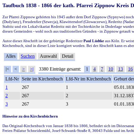
Taufbuch 1838 - 1866 der kath. Pfarrei Zippnow Kreis 
Zur Pfarrei Zippnow gehörten bis 1945 außer dem Dorf Zippnow (Sypnywo) noch d
(Dudylany), Freudenfier (Szwecja), Klawittersdorf (Glowaczewo), Rederitz (Nadarz
Stabitz und ein Lokalvikariat Rederitz mit der Tochterkirche in Doderlage wurd
diesen Gemeinden - wohl noch aus traditionellen Gründen - in Zippnow getauft 
Autor dieser Abschrift ist der gebürtige Rederitzer
Paul Lüdtke
aus Köln. Er weist
Kirchenbuch, sind in dieser Liste korrigiert worden. Bei der Abschrift kann es 
Alles
Suchen
Auswahl
Detail
|<
<
>
>|
3380 Einträge gesamt:
1
4
7
10
13
16
Lfd-Nr
Seite im Kirchenbuch
Lfd-Nr im Kirchenbuch
Geburt des
1
267
1
05.01.183
2
267
2
31.12.183
3
267
3
01.01.183
Hinweise zu den Kirchenbüchern
Das Original-Kirchenbuch von Januar 1838 bis 1866, befindet sich im Diözesanarch
Freien Prälatur Schneidemühl, Josef-Schwank-Straße 8, 36043 Fulda und im Archi