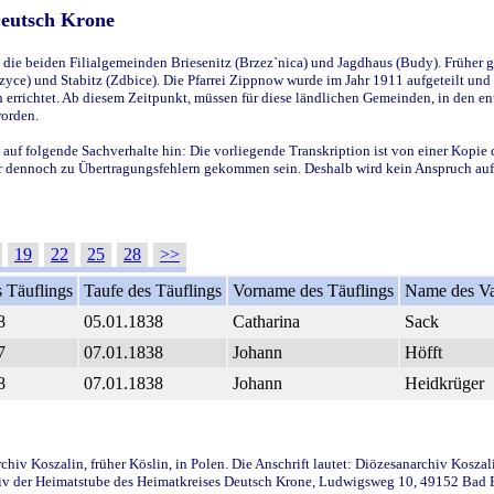
Deutsch Krone
ie beiden Filialgemeinden Briesenitz (Brzez`nica) und Jagdhaus (Budy). Früher g
yce) und Stabitz (Zdbice). Die Pfarrei Zippnow wurde im Jahr 1911 aufgeteilt und e
en errichtet. Ab diesem Zeitpunkt, müssen für diese ländlichen Gemeinden, in den
worden.
 auf folgende Sachverhalte hin: Die vorliegende Transkription ist von einer Kopie 
aber dennoch zu Übertragungsfehlern gekommen sein. Deshalb wird kein Anspruch auf 
19
22
25
28
>>
 Täuflings
Taufe des Täuflings
Vorname des Täuflings
Name des Va
8
05.01.1838
Catharina
Sack
7
07.01.1838
Johann
Höfft
8
07.01.1838
Johann
Heidkrüger
iv Koszalin, früher Köslin, in Polen. Die Anschrift lautet: Diözesanarchiv Koszal
v der Heimatstube des Heimatkreises Deutsch Krone, Ludwigsweg 10, 49152 Bad Ess