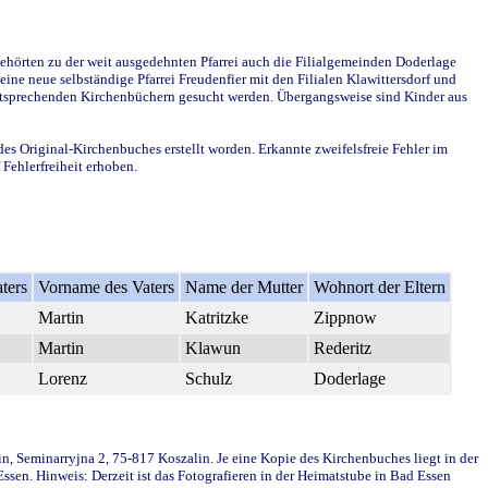
ehörten zu der weit ausgedehnten Pfarrei auch die Filialgemeinden Doderlage
ine neue selbständige Pfarrei Freudenfier mit den Filialen Klawittersdorf und
 entsprechenden Kirchenbüchern gesucht werden. Übergangsweise sind Kinder aus
des Original-Kirchenbuches erstellt worden. Erkannte zweifelsfreie Fehler im
Fehlerfreiheit erhoben.
ters
Vorname des Vaters
Name der Mutter
Wohnort der Eltern
Martin
Katritzke
Zippnow
Martin
Klawun
Rederitz
Lorenz
Schulz
Doderlage
in, Seminarryjna 2, 75-817 Koszalin. Je eine Kopie des Kirchenbuches liegt in der
en. Hinweis: Derzeit ist das Fotografieren in der Heimatstube in Bad Essen