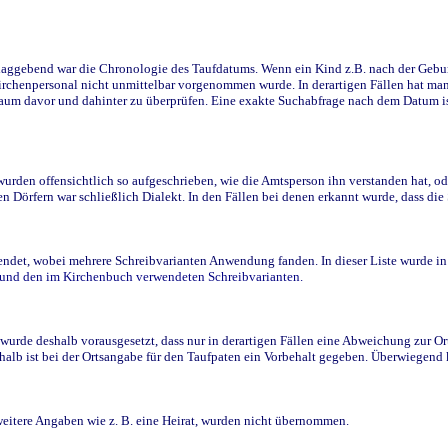
ggebend war die Chronologie des Taufdatums. Wenn ein Kind z.B. nach der Geburt 
rchenpersonal nicht unmittelbar vorgenommen wurde. In derartigen Fällen hat man d
raum davor und dahinter zu überprüfen. Eine exakte Suchabfrage nach dem Datum i
den offensichtlich so aufgeschrieben, wie die Amtsperson ihn verstanden hat, ode
n Dörfern war schließlich Dialekt. In den Fällen bei denen erkannt wurde, dass di
t, wobei mehrere Schreibvarianten Anwendung fanden. In dieser Liste wurde in de
n und den im Kirchenbuch verwendeten Schreibvarianten.
wurde deshalb vorausgesetzt, dass nur in derartigen Fällen eine Abweichung zur O
eshalb ist bei der Ortsangabe für den Taufpaten ein Vorbehalt gegeben. Überwiegen
weitere Angaben wie z. B. eine Heirat, wurden nicht übernommen.