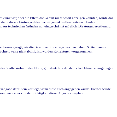
krank war, oder die Eltern die Geburt nicht sofort anzeigen konnten, wurde das
ann diesen Eintrag auf der derzeitigen aktuellen Seite - am Ende -
st aus technischen Gründen nur eingeschränkt möglich. Die Ausgabesortierung
r besser gesagt, wie die Bewohner ihn ausgesprochen haben. Später dann so
e Schreibweise nicht richtig ist, wurden Korrekturen vorgenommen.
r Spalte Wohnort der Eltern, grundsätzlich der deutsche Ortsname eingetragen.
rtsangabe der Eltern vorliegt, wenn diese auch angegeben wurde. Hierbei wurde
d kann man aber von der Richtigkeit dieser Angabe ausgehen.