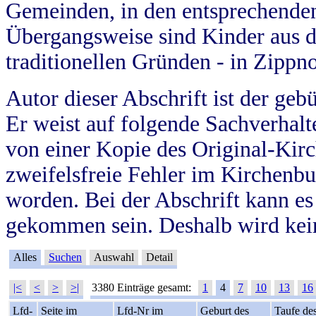
Gemeinden, in den entsprechende
Übergangsweise sind Kinder aus 
traditionellen Gründen - in Zippn
Autor dieser Abschrift ist der geb
Er weist auf folgende Sachverhalte
von einer Kopie des Original-Kirc
zweifelsfreie Fehler im Kirchenbuc
worden. Bei der Abschrift kann e
gekommen sein. Deshalb wird kein
Alles
Suchen
Auswahl
Detail
|<
<
>
>|
3380 Einträge gesamt:
1
4
7
10
13
16
Lfd-
Seite im
Lfd-Nr im
Geburt des
Taufe de