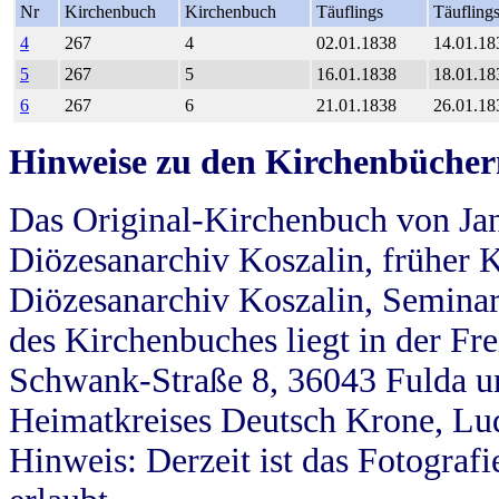
Nr
Kirchenbuch
Kirchenbuch
Täuflings
Täufling
4
267
4
02.01.1838
14.01.18
5
267
5
16.01.1838
18.01.18
6
267
6
21.01.1838
26.01.18
Hinweise zu den Kirchenbücher
Das Original-Kirchenbuch von Jan
Diözesanarchiv Koszalin, früher Kö
Diözesanarchiv Koszalin, Seminar
des Kirchenbuches liegt in der Fr
Schwank-Straße 8, 36043 Fulda u
Heimatkreises Deutsch Krone, Lu
Hinweis: Derzeit ist das Fotograf