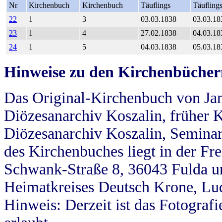
Nr
Kirchenbuch
Kirchenbuch
Täuflings
Täufling
22
1
3
03.03.1838
03.03.18
23
1
4
27.02.1838
04.03.18
24
1
5
04.03.1838
05.03.18
Hinweise zu den Kirchenbücher
Das Original-Kirchenbuch von Jan
Diözesanarchiv Koszalin, früher Kö
Diözesanarchiv Koszalin, Seminar
des Kirchenbuches liegt in der Fr
Schwank-Straße 8, 36043 Fulda u
Heimatkreises Deutsch Krone, Lu
Hinweis: Derzeit ist das Fotograf