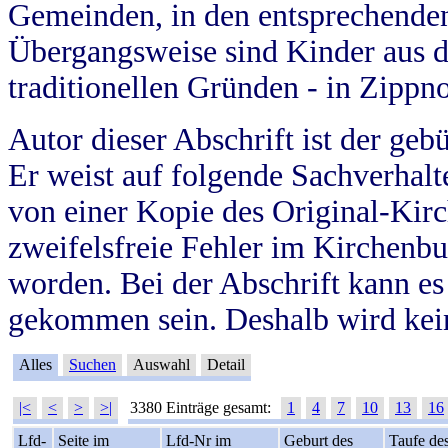
Gemeinden, in den entsprechende
Übergangsweise sind Kinder aus 
traditionellen Gründen - in Zippn
Autor dieser Abschrift ist der geb
Er weist auf folgende Sachverhalte
von einer Kopie des Original-Kirc
zweifelsfreie Fehler im Kirchenbuc
worden. Bei der Abschrift kann e
gekommen sein. Deshalb wird kein
Alles
Suchen
Auswahl
Detail
|<
<
>
>|
3380 Einträge gesamt:
1
4
7
10
13
16
Lfd-
Seite im
Lfd-Nr im
Geburt des
Taufe de