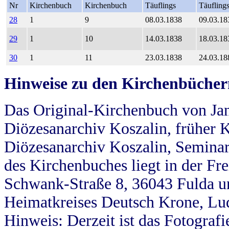
Nr
Kirchenbuch
Kirchenbuch
Täuflings
Täufling
28
1
9
08.03.1838
09.03.18
29
1
10
14.03.1838
18.03.18
30
1
11
23.03.1838
24.03.18
Hinweise zu den Kirchenbücher
Das Original-Kirchenbuch von Jan
Diözesanarchiv Koszalin, früher Kö
Diözesanarchiv Koszalin, Seminar
des Kirchenbuches liegt in der Fr
Schwank-Straße 8, 36043 Fulda u
Heimatkreises Deutsch Krone, Lu
Hinweis: Derzeit ist das Fotograf