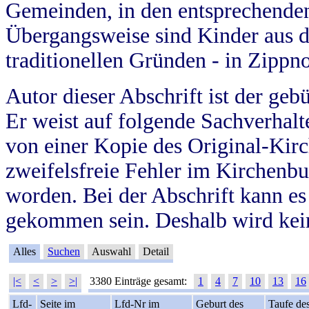
Gemeinden, in den entsprechende
Übergangsweise sind Kinder aus 
traditionellen Gründen - in Zippn
Autor dieser Abschrift ist der geb
Er weist auf folgende Sachverhalte
von einer Kopie des Original-Kirc
zweifelsfreie Fehler im Kirchenbuc
worden. Bei der Abschrift kann e
gekommen sein. Deshalb wird kein
Alles
Suchen
Auswahl
Detail
|<
<
>
>|
3380 Einträge gesamt:
1
4
7
10
13
16
Lfd-
Seite im
Lfd-Nr im
Geburt des
Taufe de