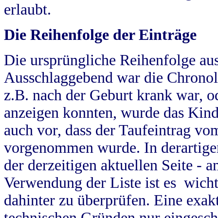
erlaubt.
Die Reihenfolge der Einträge
Die ursprüngliche Reihenfolge au
Ausschlaggebend war die Chronol
z.B. nach der Geburt krank war, od
anzeigen konnten, wurde das Kind
auch vor, dass der Taufeintrag vo
vorgenommen wurde. In derartigen
der derzeitigen aktuellen Seite -
Verwendung der Liste ist es wich
dahinter zu überprüfen. Eine exa
technischen Gründen nur eingesch