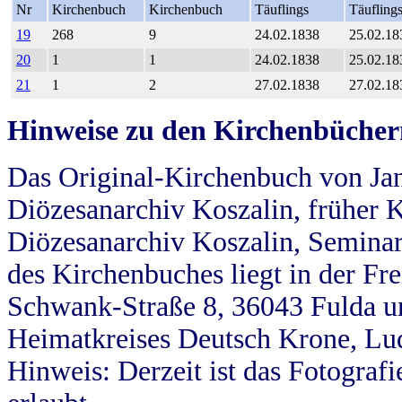
Nr
Kirchenbuch
Kirchenbuch
Täuflings
Täufling
19
268
9
24.02.1838
25.02.18
20
1
1
24.02.1838
25.02.18
21
1
2
27.02.1838
27.02.18
Hinweise zu den Kirchenbücher
Das Original-Kirchenbuch von Jan
Diözesanarchiv Koszalin, früher Kö
Diözesanarchiv Koszalin, Seminar
des Kirchenbuches liegt in der Fr
Schwank-Straße 8, 36043 Fulda u
Heimatkreises Deutsch Krone, Lu
Hinweis: Derzeit ist das Fotograf