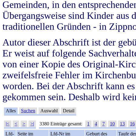
Gemeinden, in den entsprechende
Übergangsweise sind Kinder aus 
traditionellen Gründen - in Zippn
Autor dieser Abschrift ist der geb
Er weist auf folgende Sachverhalte
von einer Kopie des Original-Kirc
zweifelsfreie Fehler im Kirchenbuc
worden. Bei der Abschrift kann e
gekommen sein. Deshalb wird kein
Alles
Suchen
Auswahl
Detail
|<
<
>
>|
3380 Einträge gesamt:
1
4
7
10
13
16
Lfd-
Seite im
Lfd-Nr im
Geburt des
Taufe de