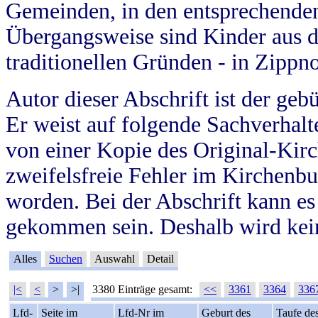
Gemeinden, in den entsprechende
Übergangsweise sind Kinder aus 
traditionellen Gründen - in Zippn
Autor dieser Abschrift ist der geb
Er weist auf folgende Sachverhalte
von einer Kopie des Original-Kirc
zweifelsfreie Fehler im Kirchenbuc
worden. Bei der Abschrift kann e
gekommen sein. Deshalb wird kein
Alles
Suchen
Auswahl
Detail
|<
<
>
>|
3380 Einträge gesamt:
<<
3361
3364
336
Lfd-
Seite im
Lfd-Nr im
Geburt des
Taufe de