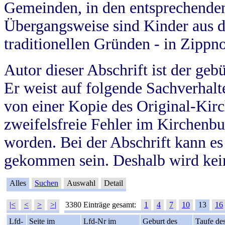
Gemeinden, in den entsprechende
Übergangsweise sind Kinder aus 
traditionellen Gründen - in Zippn
Autor dieser Abschrift ist der geb
Er weist auf folgende Sachverhalte
von einer Kopie des Original-Kirc
zweifelsfreie Fehler im Kirchenbuc
worden. Bei der Abschrift kann e
gekommen sein. Deshalb wird kein
Alles
Suchen
Auswahl
Detail
|<
<
>
>|
3380 Einträge gesamt:
1
4
7
10
13
16
Lfd-
Seite im
Lfd-Nr im
Geburt des
Taufe de