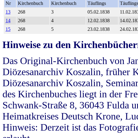
Nr
Kirchenbuch
Kirchenbuch
Täuflings
Täufling
13
268
3
05.02.1838
11.02.18
14
268
4
12.02.1838
14.02.18
15
268
5
23.02.1838
24.02.18
Hinweise zu den Kirchenbücher
Das Original-Kirchenbuch von Jan
Diözesanarchiv Koszalin, früher Kö
Diözesanarchiv Koszalin, Seminar
des Kirchenbuches liegt in der Fr
Schwank-Straße 8, 36043 Fulda u
Heimatkreises Deutsch Krone, Lu
Hinweis: Derzeit ist das Fotograf